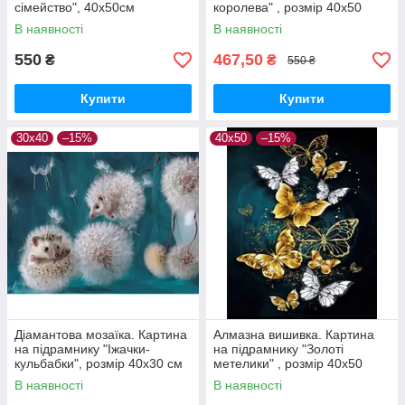
сімейство", 40х50см
королева" , розмір 40х50
В наявності
В наявності
550
467,50
₴
₴
550 ₴
Купити
Купити
30х40
–15%
40х50
–15%
Діамантова мозаїка. Картина
Алмазна вишивка. Картина
на підрамнику "Іжачки-
на підрамнику "Золоті
кульбабки", розмір 40х30 см
метелики" , розмір 40х50
В наявності
В наявності