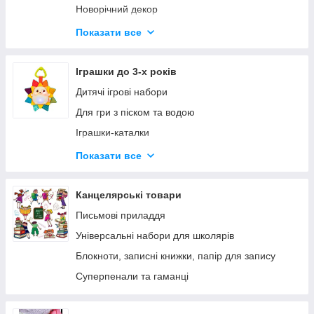
Новорічний декор
Адвент календарі
Показати все
Новорічна творчість
Різдвяні залізниці
Іграшки до 3-х років
Дитячі ігрові набори
Для гри з піском та водою
Іграшки-каталки
Машинки для малюків
Показати все
Музичні іграшки та інструменти
Фігурки для малюків
Канцелярські товари
Письмові приладдя
Універсальні набори для школярів
Блокноти, записні книжки, папір для запису
Суперпенали та гаманці