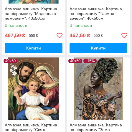
Алмазна вишивка. Картина
Алмазна вишивка. Картина
на підрамнику "Мадонна з
на підрамнику "Таємна
немовлям", 40х50см
вечеря", 40х50см
В наявності
В наявності
467,50
467,50
₴
₴
550 ₴
550 ₴
Купити
Купити
40х50
40х50
–15%
Алмазна вишивка. Картина
Алмазна вишивка. Картина
на підрамнику "Святе
на підрамнику "Зема