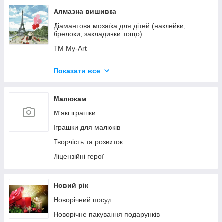
Алмазна вишивка
Діамантова мозаїка для дітей (наклейки,
брелоки, закладинки тощо)
ТМ My-Art
ТМ GoToArt (Діамантові ручки)
Показати все
BrushMe (Україна)
ТМ Ідейка
Малюкам
Дитячі картини 20х20см
М'які іграшки
ТМ Strateg
Іграшки для малюків
ТМ Color Art
Творчість та розвиток
Алмазні картини-розмальовки
Ліцензійні герої
Аксесуари (стилуси, органайзери і т. д.)
Новий рік
Новорічний посуд
Новорічне пакування подарунків