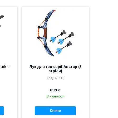
tek -
Лук для гри серії Аватар (3
стріли)
AT110
699 ₴
В наявності
Купити