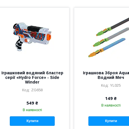
Іграшковий водяний бластер
Іграшкова Зброя Aqua
серії «Hydro Force» - Side
Водний Меч
Winder
YL025
ZG658
149 ₴
549 ₴
В наявності
В наявності
Купити
Купити