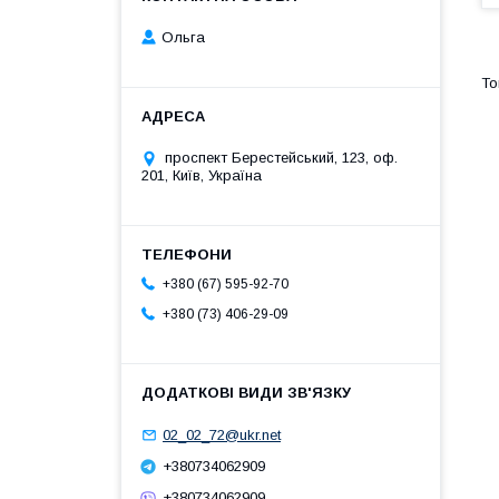
Ольга
проспект Берестейський, 123, оф.
201, Київ, Україна
+380 (67) 595-92-70
+380 (73) 406-29-09
02_02_72@ukr.net
+380734062909
+380734062909