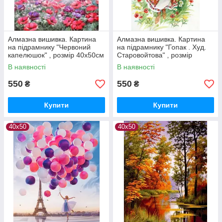
Алмазна вишивка. Картина
Алмазна вишивка. Картина
на підрамнику "Червоний
на підрамнику "Гопак . Худ.
капелюшок" , розмір 40х50см
Старовойтова" , розмір
40х50см
В наявності
В наявності
550
550
₴
₴
Купити
Купити
40х50
40х50