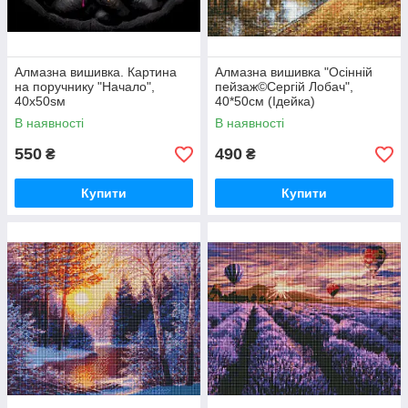
Алмазна вишивка. Картина
Алмазна вишивка "Осінній
на поручнику "Начало",
пейзаж©Сергій Лобач",
40x50sм
40*50см (Ідейка)
В наявності
В наявності
550
490
₴
₴
Купити
Купити