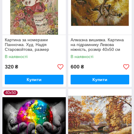
Картина за номерами
Алмазна вишивка. Картина
Панночка. Худ. Надія
на підрамнику Левова
Старовойтова, размер
ніжність, розмір 40х50 см
40х50см
В наявності
В наявності
320
600
₴
₴
Купити
Купити
40х50