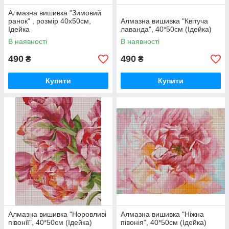
Алмазна вишивка "Зимовий
ранок" , розмір 40х50см,
Алмазна вишивка "Квітуча
Ідейка
лаванда", 40*50см (Ідейка)
В наявності
В наявності
490
490
₴
₴
Купити
Купити
Алмазна вишивка "Норовливі
Алмазна вишивка "Ніжна
півонії", 40*50см (Ідейка)
півонія", 40*50см (Ідейка)