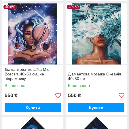
40х50
40х50
Діамантова мозаїка Міс
Всесвіт, 40х50 см, на
Діамантова мозаїка Океанія,
підрамнику
40х50 см
В наявності
В наявності
550
550
₴
₴
Купити
Купити