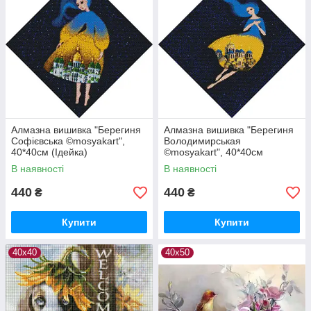
Алмазна вишивка "Берегиня
Алмазна вишивка "Берегиня
Софієвська ©mosyakart",
Володимирськая
40*40см (Ідейка)
©mosyakart", 40*40см
(Ідейка)
В наявності
В наявності
440
440
₴
₴
Купити
Купити
40х40
40х50