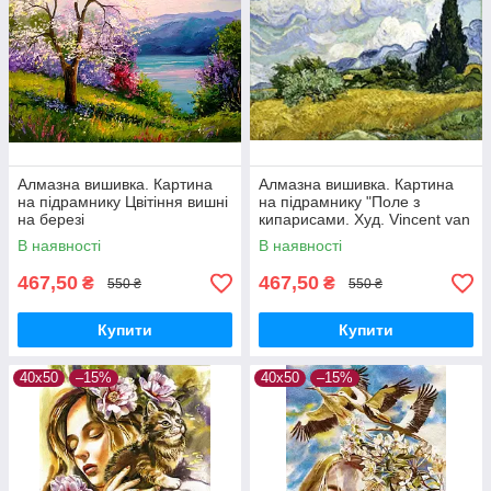
Алмазна вишивка. Картина
Алмазна вишивка. Картина
на підрамнику Цвітіння вишні
на підрамнику "Поле з
на березі
кипарисами. Худ. Vincent van
озера.Худ.Дарчук.О. , розмір
Gogh" , розмір 40х50см
В наявності
В наявності
40х50см
467,50
467,50
₴
₴
550 ₴
550 ₴
Купити
Купити
40х50
–15%
40х50
–15%