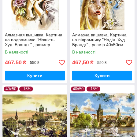
Алмазная вышивка. Картина
Алмазна вишивка. Картина
на подрамнике "Ніжність.
на підрамнику "Надія. Худ.
Худ. Брандт " , размер
Брандт" , розмір 40х50см
40х50см
В наявності
В наявності
467,50
467,50
₴
₴
550 ₴
550 ₴
Купити
Купити
40х50
–15%
40х50
–15%