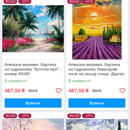
40х50
–15%
40х50
–15%
Алмазна вишивка. Картина
Алмазна вишивка. Картина
на підрамнику "Куточок мрії" ,
на підрамнику Лавандове
розмір 40х50
поле на заході сонця. Дарчук
О. , розмір 40х50см
В наявності
В наявності
467,50
467,50
₴
₴
550 ₴
550 ₴
Купити
Купити
40х50
–15%
40х50
–15%