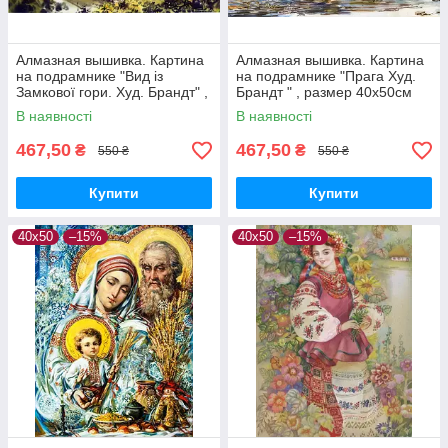
Алмазная вышивка. Картина
Алмазная вышивка. Картина
на подрамнике "Вид із
на подрамнике "Прага Худ.
Замкової гори. Худ. Брандт" ,
Брандт " , размер 40х50см
размер 40х50см
В наявності
В наявності
467,50
467,50
₴
₴
550 ₴
550 ₴
Купити
Купити
40х50
–15%
40х50
–15%