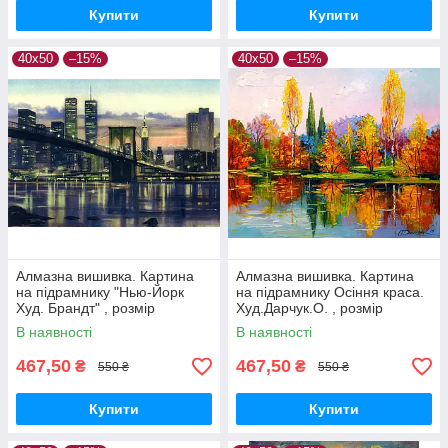
Купити
Купити
40х50
–15%
40х50
–15%
Алмазна вишивка. Картина
Алмазна вишивка. Картина
на підрамнику "Нью-Йорк
на підрамнику Осіння краса.
Худ. Брандт" , розмір
Худ.Дарчук.О. , розмір
40х50см
40х50см
В наявності
В наявності
467,50
467,50
₴
₴
550 ₴
550 ₴
Купити
Купити