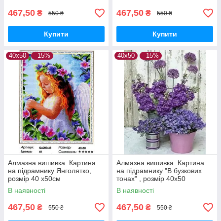
467,50
467,50
₴
₴
550 ₴
550 ₴
Купити
Купити
40х50
–15%
40х50
–15%
Алмазна вишивка. Картина
Алмазна вишивка. Картина
на підрамнику Янголятко,
на підрамнику "В бузкових
розмір 40 x50см
тонах" , розмір 40х50
В наявності
В наявності
467,50
467,50
₴
₴
550 ₴
550 ₴