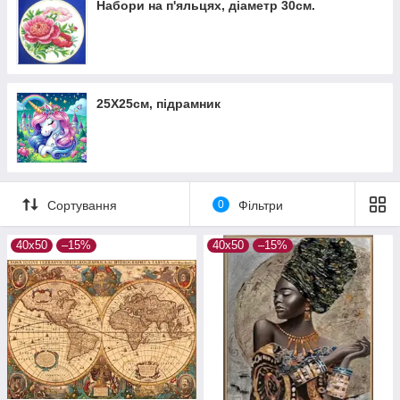
Набори на п'яльцях, діаметр 30см.
25Х25см, підрамник
Сортування
0
Фільтри
40х50
–15%
40х50
–15%