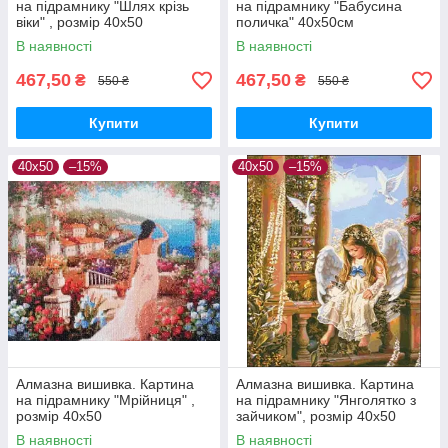
на підрамнику "Шлях крізь
на підрамнику "Бабусина
віки" , розмір 40х50
поличка" 40x50см
В наявності
В наявності
467,50
467,50
₴
₴
550 ₴
550 ₴
Купити
Купити
40х50
–15%
40х50
–15%
Алмазна вишивка. Картина
Алмазна вишивка. Картина
на підрамнику "Мрійниця" ,
на підрамнику "Янголятко з
розмір 40х50
зайчиком", розмір 40х50
В наявності
В наявності