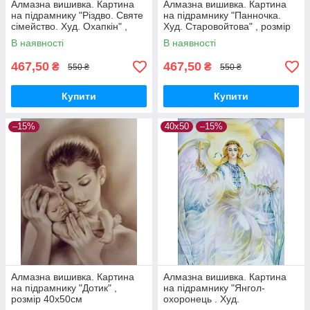
Алмазна вишивка. Картина
Алмазна вишивка. Картина
на підрамнику "Різдво. Святе
на підрамнику "Панночка.
сімейство. Худ. Охапкін" ,
Худ. Старовойтова" , розмір
розмір 40х50см
40х50см
В наявності
В наявності
467,50
467,50
₴
₴
550 ₴
550 ₴
Купити
Купити
–15%
40х50
–15%
Алмазна вишивка. Картина
Алмазна вишивка. Картина
на підрамнику "Дотик" ,
на підрамнику "Янгол-
розмір 40х50см
охоронець . Худ.