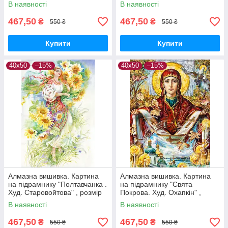
Старовойтова" , розмір
В наявності
В наявності
40х50см
467,50
467,50
₴
₴
550 ₴
550 ₴
Купити
Купити
40х50
–15%
40х50
–15%
Алмазна вишивка. Картина
Алмазна вишивка. Картина
на підрамнику "Полтавчанка .
на підрамнику "Свята
Худ. Старовойтова" , розмір
Покрова. Худ. Охапкін" ,
40х50см
розмір 40х50см
В наявності
В наявності
467,50
467,50
₴
₴
550 ₴
550 ₴