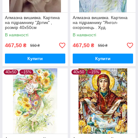
Алмазна вишивка. Картина
Алмазна вишивка. Картина
на підрамнику "Дотик" ,
на підрамнику "Янгол-
розмір 40х50см
охоронець . Худ.
Старовойтова" , розмір
В наявності
В наявності
40х50см
467,50
467,50
₴
₴
550 ₴
550 ₴
Купити
Купити
40х50
–15%
40х50
–15%