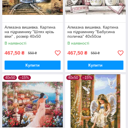
Алмазна вишивка. Картина
Алмазна вишивка. Картина
на підрамнику "Шлях крізь
на підрамнику "Бабусина
віки" , розмір 40х50
поличка" 40x50см
В наявності
В наявності
467,50
467,50
₴
₴
550 ₴
550 ₴
Купити
Купити
40х50
–15%
40х50
–15%