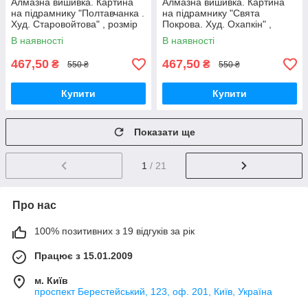
Алмазна вишивка. Картина
Алмазна вишивка. Картина
на підрамнику "Полтавчанка .
на підрамнику "Свята
Худ. Старовойтова" , розмір
Покрова. Худ. Охапкін" ,
40х50см
розмір 40х50см
В наявності
В наявності
467,50
467,50
₴
₴
550 ₴
550 ₴
Купити
Купити
Показати ще
1
/ 21
Про нас
100% позитивних з 19 відгуків за рік
Працює з 15.01.2009
м. Київ
проспект Берестейський, 123, оф. 201, Київ, Україна