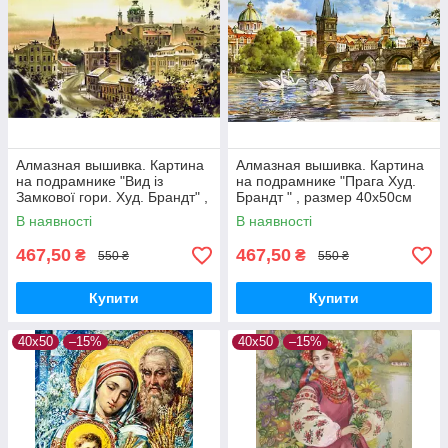
Алмазная вышивка. Картина
Алмазная вышивка. Картина
на подрамнике "Вид із
на подрамнике "Прага Худ.
Замкової гори. Худ. Брандт" ,
Брандт " , размер 40х50см
размер 40х50см
В наявності
В наявності
467,50
467,50
₴
₴
550 ₴
550 ₴
Купити
Купити
40х50
–15%
40х50
–15%