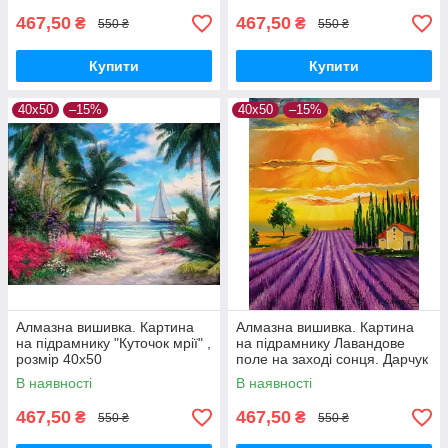
467,50
467,50
₴
₴
550 ₴
550 ₴
Купити
Купити
40х50
–15%
40х50
–15%
Алмазна вишивка. Картина
Алмазна вишивка. Картина
на підрамнику "Куточок мрії" ,
на підрамнику Лавандове
розмір 40х50
поле на заході сонця. Дарчук
О. , розмір 40х50см
В наявності
В наявності
467,50
467,50
₴
₴
550 ₴
550 ₴