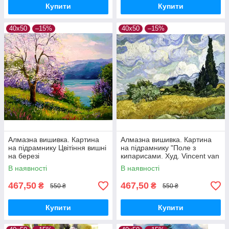
Купити
Купити
40х50
–15%
40х50
–15%
Алмазна вишивка. Картина
Алмазна вишивка. Картина
на підрамнику Цвітіння вишні
на підрамнику "Поле з
на березі
кипарисами. Худ. Vincent van
озера.Худ.Дарчук.О. , розмір
Gogh" , розмір 40х50см
В наявності
В наявності
40х50см
467,50
467,50
₴
₴
550 ₴
550 ₴
Купити
Купити