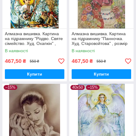
Алмазна вишивка. Картина
Алмазна вишивка. Картина
на підрамнику "Різдво. Святе
на підрамнику "Панночка.
сімейство. Худ. Охапкін" ,
Худ. Старовойтова" , розмір
розмір 40х50см
40х50см
В наявності
В наявності
467,50
467,50
₴
₴
550 ₴
550 ₴
Купити
Купити
–15%
40х50
–15%