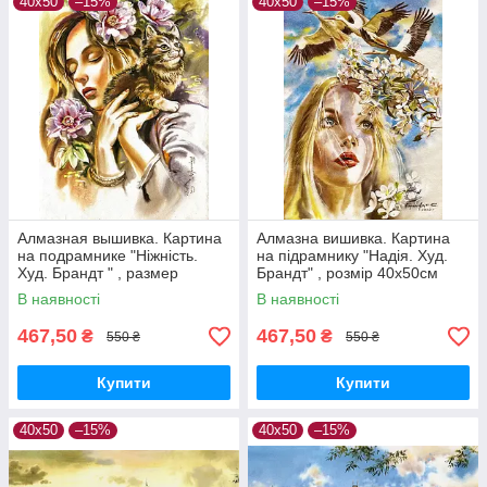
40х50
–15%
40х50
–15%
Алмазная вышивка. Картина
Алмазна вишивка. Картина
на подрамнике "Ніжність.
на підрамнику "Надія. Худ.
Худ. Брандт " , размер
Брандт" , розмір 40х50см
40х50см
В наявності
В наявності
467,50
467,50
₴
₴
550 ₴
550 ₴
Купити
Купити
40х50
–15%
40х50
–15%