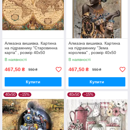
Алмазна вишивка. Картина
Алмазна вишивка. Картина
на підрамнику "Старовинна
на підрамнику "Зема
карта" , розмір 40х50
королева" , розмір 40х50
В наявності
В наявності
467,50
467,50
₴
₴
550 ₴
550 ₴
Купити
Купити
40х50
–15%
40х50
–15%