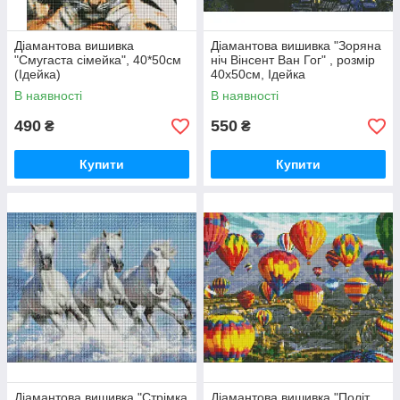
Діамантова вишивка
Діамантова вишивка "Зоряна
"Смугаста сімейка", 40*50см
ніч Вінсент Ван Гог" , розмір
(Ідейка)
40х50см, Ідейка
В наявності
В наявності
490
550
₴
₴
Купити
Купити
Діамантова вишивка "Стрімка
Діамантова вишивка "Політ