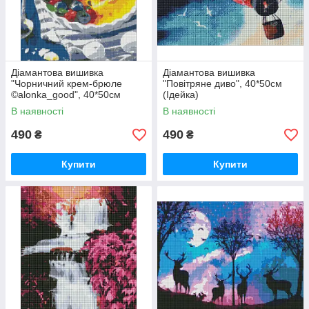
Діамантова вишивка
Діамантова вишивка
"Чорничний крем-брюле
"Повітряне диво", 40*50см
©alonka_good", 40*50см
(Ідейка)
(Ідейка)
В наявності
В наявності
490
490
₴
₴
Купити
Купити