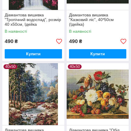
Діамантова вишивка
Діамантова вишивка
"Тропічний водоспад", розмір
"Казковий ліс", 40*50см
40 x50см, Ідейка
(Ідейка)
В наявності
В наявності
490
490
₴
₴
Купити
Купити
40х50
40х50
Діамантова вишивка
Діамантова вишивка "Обід