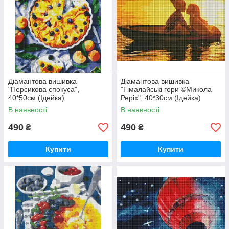
Діамантова вишивка
Діамантова вишивка
"Персикова спокуса",
"Гімалайські гори ©Микола
40*50см (Ідейка)
Реріх", 40*30см (Ідейка)
В наявності
В наявності
490
490
₴
₴
Купити
Купити