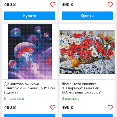
490
490
₴
₴
Купити
Купити
Діамантова вишивка
Діамантова вишивка
"Підкорюючи океан", 40*50см
"Натюрморт з маками
(Ідейка)
©Олександр Закусілов" ,
розмір 40х50см, Ідейка
В наявності
В наявності
490
490
₴
₴