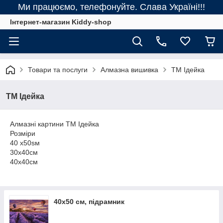
Ми працюємо, телефонуйте. Слава Україні!!!
Інтернет-магазин Kiddy-shop
Товари та послуги
Алмазна вишивка
ТМ Ідейка
ТМ Ідейка
Алмазні картини ТМ Ідейка
Розміри
40 x50sм
30х40см
40х40см
40х50 см, підрамник