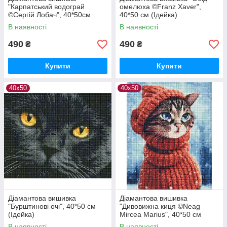
"Карпатcький водограй
омелюха ©Franz Xaver",
©Сергій Лобач", 40*50см
40*50 см (Ідейка)
(Ідейка)
В наявності
В наявності
490
490
₴
₴
Купити
Купити
40х50
40х50
Діамантова вишивка
Діамантова вишивка
"Бурштинові очі", 40*50 см
"Дивовижна киця ©Neag
(Ідейка)
Mircea Marius", 40*50 см
(Ідейка)
В наявності
В наявності