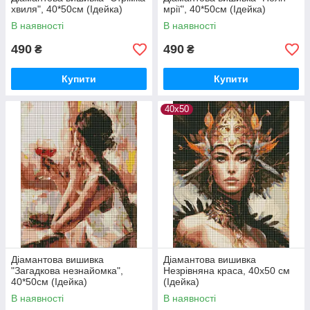
хвиля", 40*50см (Ідейка)
мрії", 40*50см (Ідейка)
В наявності
В наявності
490
490
₴
₴
Купити
Купити
40х50
Діамантова вишивка
Діамантова вишивка
"Загадкова незнайомка",
Незрівняна краса, 40х50 см
40*50см (Ідейка)
(Ідейка)
В наявності
В наявності