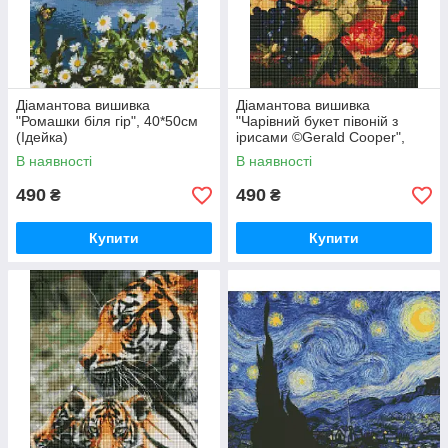
Діамантова вишивка
Діамантова вишивка
"Ромашки біля гір", 40*50см
"Чарівний букет півоній з
(Ідейка)
ірисами ©Gerald Cooper",
40*50см (Ідейка)
В наявності
В наявності
490
490
₴
₴
Купити
Купити