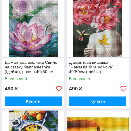
Діамантова вишивка Світло
Діамантова вишивка
на ставку ©annasteshka
"Фантазія ©Ira Volkova",
(Ідейка), розмір 40х50 см
40*50см (Ідейка)
В наявності
В наявності
490
490
₴
₴
Купити
Купити