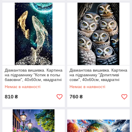
Діамантова вишивка. Картина
Діамантова вишивка. Картина
на підрамнику "Котик в полы
на підрамнику "Допитливі
бавовни", 40х60см, квадратні
сови", 40х60см, квадратні
стрази
стрази
Немає в наявності
Немає в наявності
810
760
₴
₴