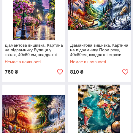
Діамантова вишивка. Картина
Діамантова вишивка. Картина
на підрамнику Вулиця у
на підрамнику Пори року,
квітах, 40х60 см, квадратні
40х60см, квадратні стрази
стрази
Немає в наявності
Немає в наявності
760
810
₴
₴