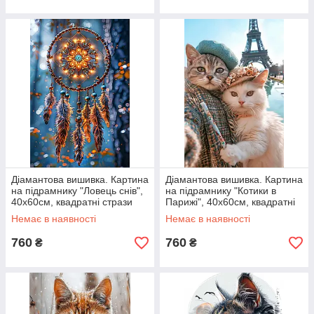
Діамантова вишивка. Картина
Діамантова вишивка. Картина
на підрамнику "Ловець снів",
на підрамнику "Котики в
40х60см, квадратні стрази
Парижі", 40х60см, квадратні
стрази
Немає в наявності
Немає в наявності
760
760
₴
₴