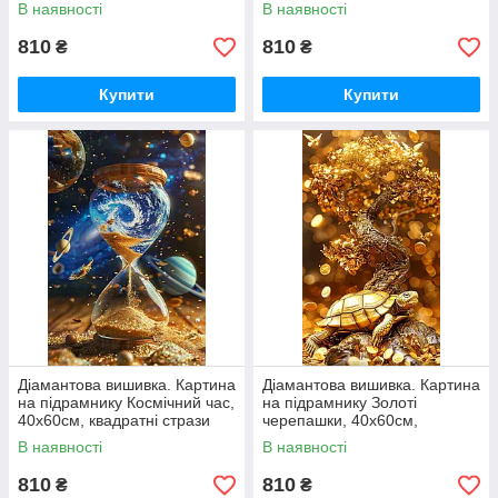
стрази
стрази
В наявності
В наявності
810
810
₴
₴
Купити
Купити
Діамантова вишивка. Картина
Діамантова вишивка. Картина
на підрамнику Космічний час,
на підрамнику Золоті
40х60см, квадратні стрази
черепашки, 40х60см,
квадратні стрази
В наявності
В наявності
810
810
₴
₴