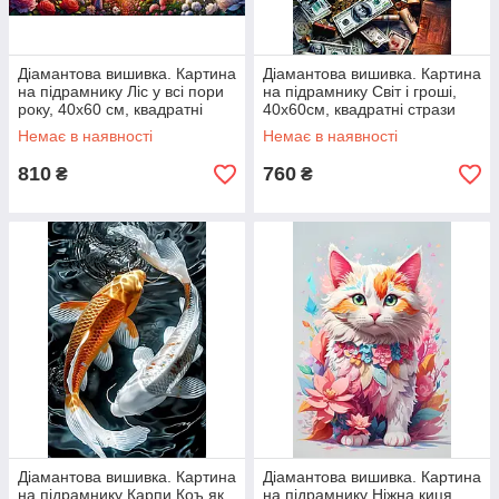
Діамантова вишивка. Картина
Діамантова вишивка. Картина
на підрамнику Ліс у всі пори
на підрамнику Світ і гроші,
року, 40х60 см, квадратні
40х60см, квадратні стрази
стрази
Немає в наявності
Немає в наявності
810
760
₴
₴
Діамантова вишивка. Картина
Діамантова вишивка. Картина
на підрамнику Карпи Коъ як
на підрамнику Ніжна киця,