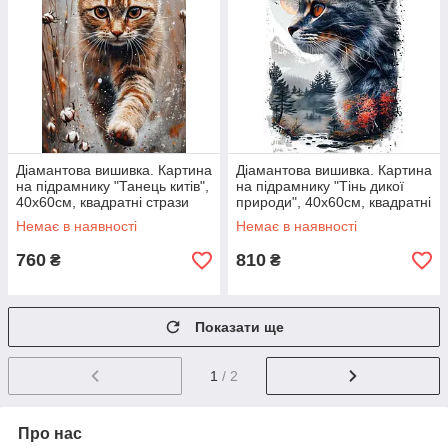
Діамантова вишивка. Картина
Діамантова вишивка. Картина
на підрамнику "Танець китів",
на підрамнику "Тінь дикої
40х60см, квадратні стрази
природи", 40х60см, квадратні
стрази
Немає в наявності
Немає в наявності
760
810
₴
₴
Показати ще
1
/ 2
Про нас