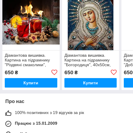
Діамантова вишивка.
Діамантова вишивка.
Діам
Картина на підрамнику
Картина на підрамнику
Карт
"Різдвяні смаколики",
"Богородиця", 40х50см,
"Доб
40х50 см, квадратні
квадратні стрази
40х5
650
650
650
₴
₴
стрази
Купити
Купити
Про нас
100% позитивних з 19 відгуків за рік
Працює з 15.01.2009