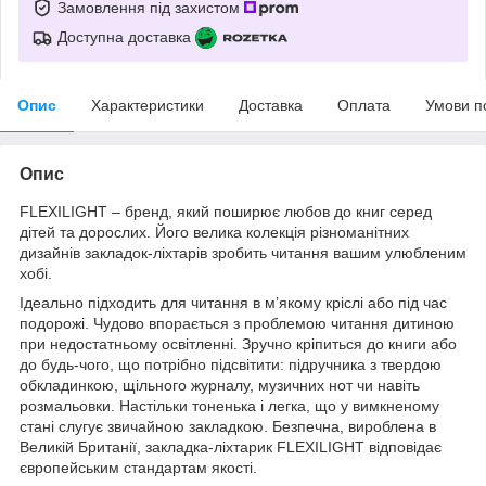
Замовлення під захистом
Доступна доставка
Опис
Характеристики
Доставка
Оплата
Умови п
Опис
FLEXILIGHT – бренд, який поширює любов до книг серед
дітей та дорослих. Його велика колекція різноманітних
дизайнів закладок-ліхтарів зробить читання вашим улюбленим
хобі.
Ідеально підходить для читання в м’якому кріслі або під час
подорожі. Чудово впорається з проблемою читання дитиною
при недостатньому освітленні. Зручно кріпиться до книги або
до будь-чого, що потрібно підсвітити: підручника з твердою
обкладинкою, щільного журналу, музичних нот чи навіть
розмальовки. Настільки тоненька і легка, що у вимкненому
стані слугує звичайною закладкою. Безпечна, вироблена в
Великій Британії, закладка-ліхтарик FLEXILIGHT відповідає
європейським стандартам якості.