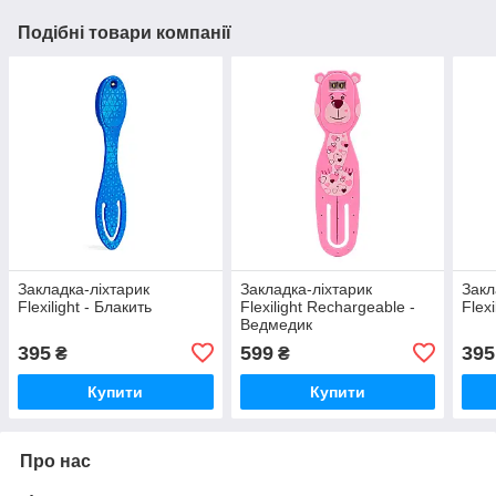
Подібні товари компанії
Закладка-ліхтарик
Закладка-ліхтарик
Закл
Flexilight - Блакить
Flexilight Rechargeable -
Flex
Ведмедик
395
599
395
₴
₴
Купити
Купити
Про нас