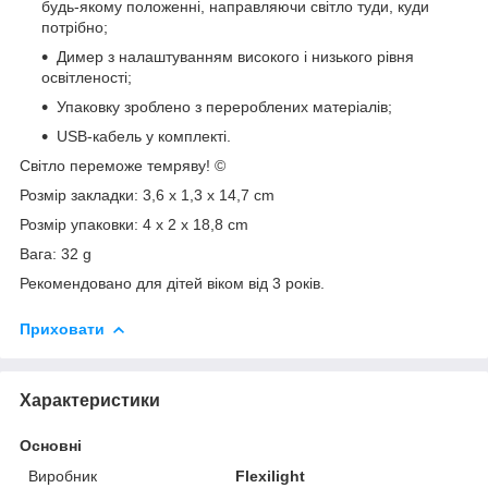
будь-якому положенні, направляючи світло туди, куди
потрібно;
Димер з налаштуванням високого і низького рівня
освітленості;
Упаковку зроблено з перероблених матеріалів;
USB-кабель у комплекті.
Світло переможе темряву! ©
Розмір закладки: 3,6 х 1,3 х 14,7 сm
Розмір упаковки: 4 х 2 х 18,8 сm
Вага: 32 g
Рекомендовано для дітей віком від 3 років.
Приховати
Характеристики
Основні
Виробник
Flexilight