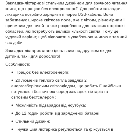
Закладка-ліхтарик зі стильним дизайном для зручного читання
книги, що працює без електроенергії. Для роботи закладки-
ліхтарика потрібно зарядити її через USB-кабель. Вона
забезпечує широке світлове поле, яке є чітким, рівномірним і
приємним для очей та яке розроблено для великих сторінок і
областей, які потребують великої кількості світла. Тому це
чудовий варіант, щоб відпочити з улюбленою книгою в темний
час доби.
Закладка-ліхтарик стане ідеальним подарунком як для
дитини, так і для дорослого!
Особливості:
Працює без електроенергії;
20 люменів теплого світла завдяки 2
енергозберігаючим світлодіодам, що робить її найбільш
потужною і безпечною серед закладок-ліхтарів та
світовим бестселером;
Можливість підзарядки від ноутбука;
До 12 годин роботи від зарядженої батареї;
Стильний дизайн;
Гнучка шия ліхтарика регулюється та фіксується в