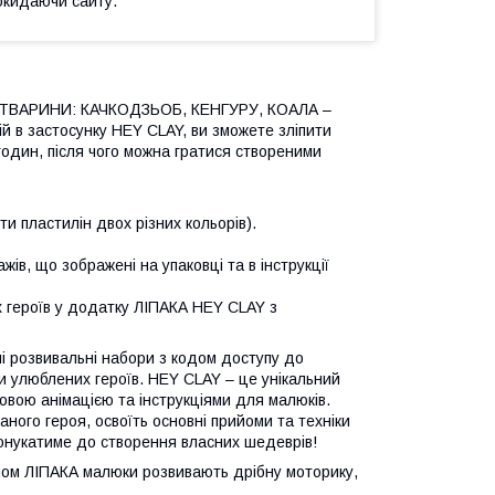
окидаючи сайту.
ЬКІ ТВАРИНИ: КАЧКОДЗЬОБ, КЕНГУРУ, КОАЛА –
ій в застосунку HEY CLAY, ви зможете зліпити
 годин, після чого можна гратися створеними
ти пластилін двох різних кольорів).
ів, що зображені на упаковці та в інструкції
х героїв у додатку ЛІПАКА HEY CLAY з
ні розвивальні набори з кодом доступу до
и улюблених героїв. HEY CLAY – це унікальний
овою анімацією та інструкціями для малюків.
ного героя, освоїть основні прийоми та техніки
понукатиме до створення власних шедеврів!
іном ЛІПАКА малюки розвивають дрібну моторику,