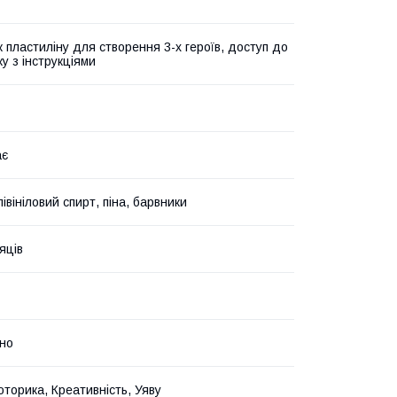
к пластиліну для створення 3-х героїв, доступ до
у з інструкціями
ає
івініловий спирт, піна, барвники
яців
бно
оторика, Креативність, Уяву