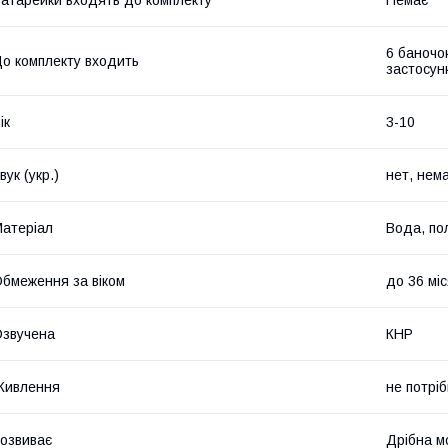
6 баночо
о комплекту входить
застосунк
ік
3-10
вук (укр.)
нет, нем
атеріал
Вода, пол
бмеження за віком
до 36 міс
звучена
КНР
Живлення
не потрі
озвиває
Дрібна м