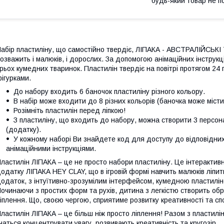
будь-який товар не п
абір пластиліну, що самостійно твердіє, ЛІПАКА - АВСТРАЛІЙС
озважить і малюків, і дорослих. За допомогою анімаційних інструкц
рьох кумедних тваринок. Пластилін твердіє на повітрі протягом 24
ігурками.
До набору входить 6 баночок пластиліну різного кольору.
В набір може входити до 8 різних кольорів (баночка може місти
Розімніть пластилін перед ліпкою!
З пластиліну, що входить до набору, можна створити 3 персонаж
(додатку).
У кожному наборі Ви знайдете код для доступу до відповідни
анімаційними інструкціями.
ластилін ЛІПАКА – це не просто набори пластиліну. Це інтерактив
одатку ЛІПАКА HEY CLAY, що в ігровій формі навчить малюків ліпит
одаток, з інтуїтивно-зрозумілим інтерфейсом, кумедною пластилін
очинаючи з простих форм та рухів, дитина з легкістю створить обра
іплення. Що, своєю чергою, сприятиме розвитку креативності та с
ластилін ЛІПАКА – це більш ніж просто ліплення! Разом з пластил
чаться концентрувати увагу, розвивають креативність та кругозір.