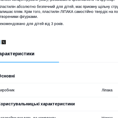
ластилін абсолютно безпечний для дітей, має приємну щільну струк
алишає плям. Крім того, пластилін ЛІПАКА самостійно твердіє на п
твореними фігурками.
екомендовано для дітей від 3 років.
арактеристики
Основні
иробник
Ліпака
Користувальницькі характеристики
атарейки входять до комплекту
Немає