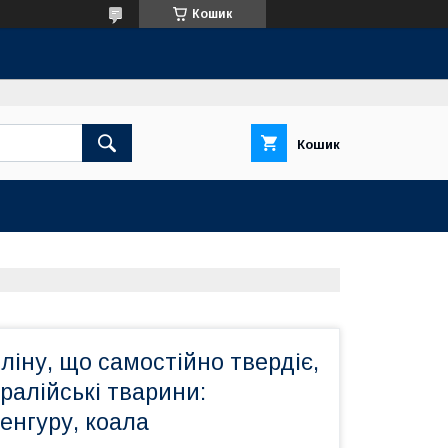
Кошик
Кошик
ліну, що самостійно твердіє,
тралійські тварини:
кенгуру, коала