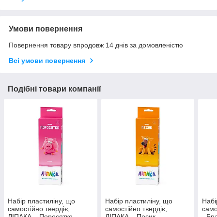
Умови повернення
Повернення товару впродовж 14 днів за домовленістю
Всі умови повернення
Подібні товари компанії
Набір пластиліну, що
Набір пластиліну, що
Набі
самостійно твердіє,
самостійно твердіє,
само
ЛІПАКА – Поросятко
ЛІПАКА – Песик
- Бр