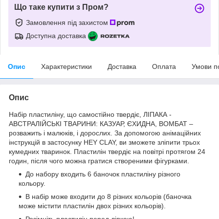
Що таке купити з Пром?
Замовлення під захистом
Доступна доставка
Опис
Характеристики
Доставка
Оплата
Умови п
Опис
Набір пластиліну, що самостійно твердіє, ЛІПАКА -
АВСТРАЛІЙСЬКІ ТВАРИНИ: КАЗУАР, ЄХИДНА, ВОМБАТ –
розважить і малюків, і дорослих. За допомогою анімаційних
інструкцій в застосунку HEY CLAY, ви зможете зліпити трьох
кумедних тваринок. Пластилін твердіє на повітрі протягом 24
годин, після чого можна гратися створеними фігурками.
До набору входить 6 баночок пластиліну різного
кольору.
В набір може входити до 8 різних кольорів (баночка
може містити пластилін двох різних кольорів).
Розімніть пластилін перед ліпкою!