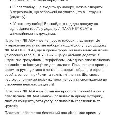
З пластиліну, що входить до набору, можна створити
3 персонажів, що зображені на упаковці та в інструкції
(додатку).
У кожному наборі Ви знайдете код для доступу до
відповідних героїв у додатку ЛІПАКА HEY CLAY з
анімаційними інструкціями.
Пластилін ЛІПАКА – це не просто набори пластиліну. Це
інтерактивні розвивальні набори з кодом доступу до додатку
ЛІПАКА HEY CLAY, що в ігровій формі навчить малюків ліпити
улюблених героїв. HEY CLAY – це унікальний додаток, з
інтуїтивно-зрозумілим інтерфейсом, кумедною пластиліновою
анімацією та інструкціями для малюків. Починаючи з простих
форм та рухів, дитина з легкістю створить обраного героя,
освоїть основні прийоми та техніки ліплення. Що, своєю
чергою, сприятиме розвитку креативності та спонукатиме до
створення власних шедеврів!
Пластилін ЛІПАКА – це більш ніж просто ліплення! Разом з
пластиліном ЛІПАКА малюки розвивають дрібну моторику,
вчаться концентрувати увагу, розвивають креативність та
кругозір.
Пластилін абсолютно безпечний для дітей, має приємну