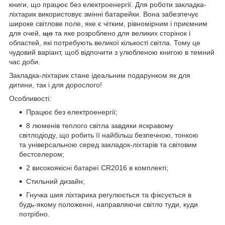
книги, що працює без електроенергії. Для роботи закладка-
ліхтарик використовує змінні батарейки. Вона забезпечує
широке світлове поле, яке є чітким, рівномірним і приємним
для очей,
що
та яке розроблено для великих сторінок і
областей, які потребують великої кількості світла. Тому це
чудовий варіант, щоб відпочити з улюбленою книгою в темний
час доби.
Закладка-ліхтарик стане ідеальним подарунком як для
дитини, так і для дорослого!
Особливості:
Працює без електроенергії;
8 люменів теплого світла завдяки яскравому
світлодіоду, що робить її найбільш безпечною, тонкою
та універсальною серед закладок-ліхтарів та світовим
бестселером;
2 високоякісні батареї CR2016 в комплекті;
Стильний дизайн;
Гнучка шия ліхтарика регулюється та фіксується в
будь-якому положенні, направляючи світло туди, куди
потрібно.