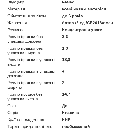
Звук (укр.)
немає
Матеріал
комбіновані матеріли
Обмеження за віком
до 6 років
Живлення
батар./2 ед./CR2016/смен.
Розвиває
Концентрація уваги
Розмір іграшки без
3,6
упаковки довжина
Розмір іграшки без
1,3
упаковки ширина
Розмір іграшки в упаковці
18,8
висота
Розмір іграшки в упаковці
4
довжина
Розмір іграшки в упаковці
2
ширина
Розмір ігрушки без
14,7
упаковки висота
Свет
Да
Серія
Класика
Країна походження
КНР
Термін придатності, міс.
необмежений