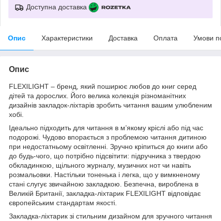
Доступна доставка
Опис
Характеристики
Доставка
Оплата
Умови п
Опис
FLEXILIGHT – бренд, який поширює любов до книг серед
дітей та дорослих. Його велика колекція різноманітних
дизайнів закладок-ліхтарів зробить читання вашим улюбленим
хобі.
Ідеально підходить для читання в м’якому кріслі або під час
подорожі. Чудово впорається з проблемою читання дитиною
при недостатньому освітленні. Зручно кріпиться до книги або
до будь-чого, що потрібно підсвітити: підручника з твердою
обкладинкою, щільного журналу, музичних нот чи навіть
розмальовки. Настільки тоненька і легка, що у вимкненому
стані слугує звичайною закладкою. Безпечна, вироблена в
Великій Британії, закладка-ліхтарик FLEXILIGHT відповідає
європейським стандартам якості.
Закладка-ліхтарик зі стильним дизайном для зручного читання