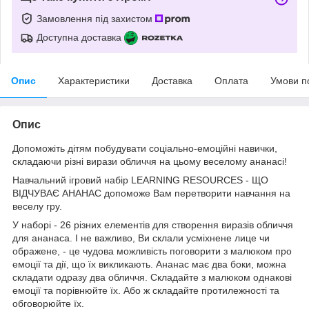
Замовлення під захистом
Доступна доставка
Опис
Характеристики
Доставка
Оплата
Умови п
Опис
Допоможіть дітям побудувати соціально-емоційні навички,
складаючи різні вирази обличчя на цьому веселому ананасі!
Навчальний ігровий набір LEARNING RESOURCES - ЩО
ВІДЧУВАЄ АНАНАС допоможе Вам перетворити навчання на
веселу гру.
У наборі - 26 різних елементів для створення виразів обличчя
для ананаса. І не важливо, Ви склали усміхнене лице чи
ображене, - це чудова можливість поговорити з малюком про
емоції та дії, що їх викликають. Ананас має два боки, можна
складати одразу два обличчя. Складайте з малюком однакові
емоції та порівнюйте їх. Або ж складайте протилежності та
обговорюйте їх.