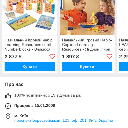
Навчальний ігровий набір
Навчальний Ігровий Набір-
Навч
Learning Resources серії
Сортер Learning
LEA
Numberblocks - Вчимося
Resources - Ягідний Пиріг
сері
рахувати 21-30 MathLink®
Вчим
2 877
1 897
2 2
₴
₴
до 2
Купити
Купити
Про нас
100% позитивних з 19 відгуків за рік
Працює з 15.01.2009
м. Київ
проспект Берестейський, 123, оф. 201, Київ, Україна