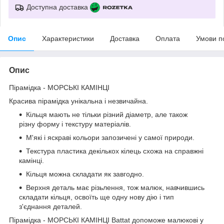
Доступна доставка
Опис
Характеристики
Доставка
Оплата
Умови п
Опис
Пірамідка - МОРСЬКІ КАМІНЦІ
Красива пірамідка унікальна і незвичайна.
Кільця мають не тільки різний діаметр, але також
різну форму і текстуру матеріалів.
М'які і яскраві кольори запозичені у самої природи.
Текстура пластика декількох кілець схожа на справжні
камінці.
Кільця можна складати як завгодно.
Верхня деталь має різьлення, тож малюк, навчившись
складати кільця, освоїть ще одну нову дію і тип
з'єднання деталей.
Пірамідка - МОРСЬКІ КАМІНЦІ Battat допоможе малюкові у