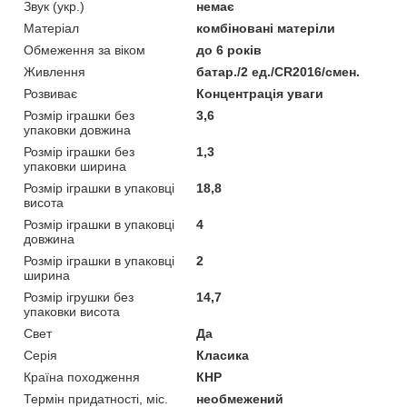
Звук (укр.)
немає
Матеріал
комбіновані матеріли
Обмеження за віком
до 6 років
Живлення
батар./2 ед./CR2016/смен.
Розвиває
Концентрація уваги
Розмір іграшки без
3,6
упаковки довжина
Розмір іграшки без
1,3
упаковки ширина
Розмір іграшки в упаковці
18,8
висота
Розмір іграшки в упаковці
4
довжина
Розмір іграшки в упаковці
2
ширина
Розмір ігрушки без
14,7
упаковки висота
Свет
Да
Серія
Класика
Країна походження
КНР
Термін придатності, міс.
необмежений