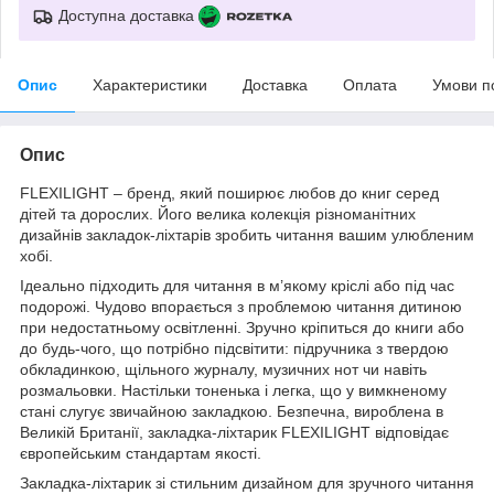
Доступна доставка
Опис
Характеристики
Доставка
Оплата
Умови п
Опис
FLEXILIGHT – бренд, який поширює любов до книг серед
дітей та дорослих. Його велика колекція різноманітних
дизайнів закладок-ліхтарів зробить читання вашим улюбленим
хобі.
Ідеально підходить для читання в м’якому кріслі або під час
подорожі. Чудово впорається з проблемою читання дитиною
при недостатньому освітленні. Зручно кріпиться до книги або
до будь-чого, що потрібно підсвітити: підручника з твердою
обкладинкою, щільного журналу, музичних нот чи навіть
розмальовки. Настільки тоненька і легка, що у вимкненому
стані слугує звичайною закладкою. Безпечна, вироблена в
Великій Британії, закладка-ліхтарик FLEXILIGHT відповідає
європейським стандартам якості.
Закладка-ліхтарик зі стильним дизайном для зручного читання