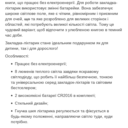
книги, що працює без електроенергії. Для роботи закладка-
ліхтарик використовує змінні батарейки. Вона забезпечує
широке світлове поле, яке є чітким, рівномірним і приємним
для очей,
що
та яке розроблено для великих сторінок і
областей, які потребують великої кількості світла. Тому це
чудовий варіант, щоб відпочити з улюбленою книгою в темний
час доби.
Закладка-ліхтарик стане ідеальним подарунком як для
дитини, так і для дорослого!
Особливості:
Працює без електроенергії;
8 люменів теплого світла завдяки яскравому
світлодіоду, що робить її найбільш безпечною, тонкою
та універсальною серед закладок-ліхтарів та світовим
бестселером;
2 високоякісні батареї CR2016 в комплекті;
Стильний дизайн;
Гнучка шия ліхтарика регулюється та фіксується в
будь-якому положенні, направляючи світло туди, куди
потрібно.