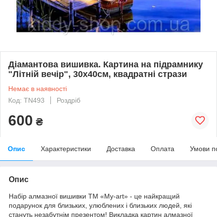
Діамантова вишивка. Картина на підрамнику
"Літній вечір", 30х40см, квадратні стрази
Немає в наявності
Код: TN493
Роздріб
600
₴
Опис
Характеристики
Доставка
Оплата
Умови п
Опис
Набір алмазної вишивки ТМ «My-art» - це найкращий
подарунок для близьких, улюблених і близьких людей, які
стануть незабутнім презентом! Викладка картин алмазної