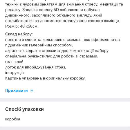
техніки є чудовим заняттям для знімання стресу, медитації та
релаксу. Завдяки ефекту 5D зображення набуває
дивовижного, захопливого об’ємного вигляду, який
поглиблюється за допомогою огранування кожного камінця.
Розмір: 40 x50см.
Склад набору:
полотно з клеєм та кольоровою схемою, яке оформлено на
підрамінник галерейним способом,
акрилові квадратні стрвази згідно комплектації набору
спеціальна ручка-стилус для роботи зі стразами,
гель-клей,
лоток для впорядкування страз,
інструкція.
Картина упакована в оригінальну коробку.
Приховати
Спосіб упаковки
коробка