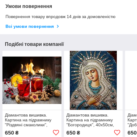
Умови повернення
Повернення товару впродовж 14 днів за домовленістю
Всі умови повернення
Подібні товари компанії
Діамантова вишивка.
Діамантова вишивка.
Діам
Картина на підрамнику
Картина на підрамнику
Карт
"Різдвяні смаколики",
"Богородиця", 40х50см,
"Доб
40х50 см, квадратні
квадратні стрази
40х5
650
650
650
₴
₴
стрази