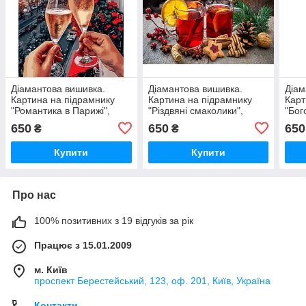
Діамантова вишивка.
Діамантова вишивка.
Діам
Картина на підрамнику
Картина на підрамнику
Карт
"Романтика в Парижі",
"Різдвяні смаколики",
"Бог
40х50см, квадратні стрази
40х50 см, квадратні
квад
650
650
650
₴
₴
стрази
Купити
Купити
Про нас
100% позитивних з 19 відгуків за рік
Працює з 15.01.2009
м. Київ
проспект Берестейський, 123, оф. 201, Київ, Україна
Контакти