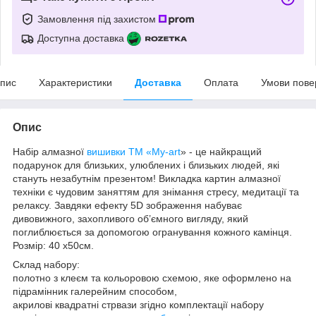
Замовлення під захистом
Доступна доставка
пис
Характеристики
Доставка
Оплата
Умови пове
Опис
Набір алмазної
вишивки
ТМ «My-art
» - це найкращий
подарунок для близьких, улюблених і близьких людей, які
стануть незабутнім презентом! Викладка картин алмазної
техніки є чудовим заняттям для знімання стресу, медитації та
релаксу. Завдяки ефекту 5D зображення набуває
дивовижного, захопливого об’ємного вигляду, який
поглиблюється за допомогою огранування кожного камінця.
Розмір: 40 x50см.
Склад набору:
полотно з клеєм та кольоровою схемою, яке оформлено на
підрамінник галерейним способом,
акрилові квадратні стрвази згідно комплектації набору