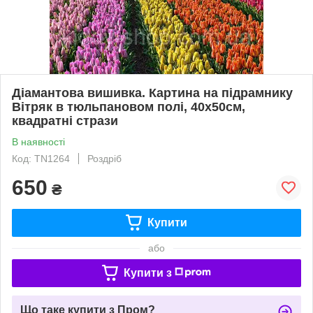
Діамантова вишивка. Картина на підрамнику
Вітряк в тюльпановом полі, 40х50см,
квадратні стрази
В наявності
Код: TN1264
Роздріб
650
₴
Купити
або
Купити з
Що таке купити з Пром?