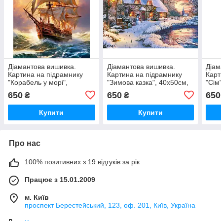
Діамантова вишивка.
Діамантова вишивка.
Діам
Картина на підрамнику
Картина на підрамнику
Карт
"Корабель у морі",
"Зимова казка", 40х50см,
"Сім
40х50см, круглі стрази
круглі стрази
круг
650
650
650
₴
₴
Купити
Купити
Про нас
100% позитивних з 19 відгуків за рік
Працює з 15.01.2009
м. Київ
проспект Берестейський, 123, оф. 201, Київ, Україна