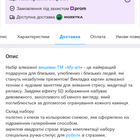
Замовлення під захистом
Доступна доставка
пис
Характеристики
Доставка
Оплата
Умови пове
Опис
Набір алмазної
вишивки
ТМ «My-art
» - це найкращий
подарунок для близьких, улюблених і близьких людей, які
стануть незабутнім презентом! Викладка картин алмазної
техніки є чудовим заняттям для знімання стресу, медитації та
релаксу. Завдяки ефекту 5D зображення набуває
дивовижного, захопливого об’ємного вигляду, який
поглиблюється за допомогою огранування кожного камінця.
Склад набору:
полотно з клеєм та кольоровою схемою, яке оформлено на
підрамінник галерейним способом,
акрилові квадратні стрази згідно комплектації набору
спеціальна ручка-стилус для
роботи
зі стразами,