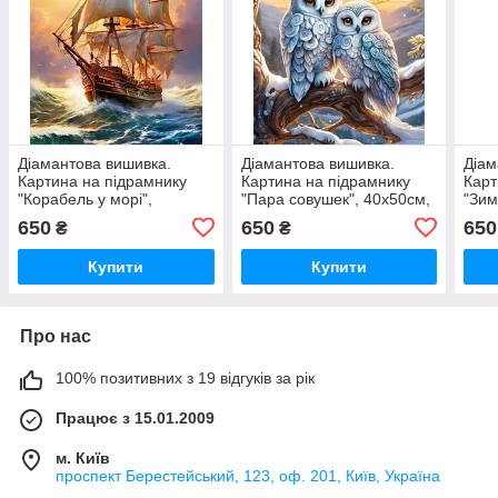
Діамантова вишивка.
Діамантова вишивка.
Діам
Картина на підрамнику
Картина на підрамнику
Карт
"Корабель у морі",
"Пара совушек", 40х50см,
"Зим
40х50см, круглі стрази
круглі стрази
круг
650
650
650
₴
₴
Купити
Купити
Про нас
100% позитивних з 19 відгуків за рік
Працює з 15.01.2009
м. Київ
проспект Берестейський, 123, оф. 201, Київ, Україна