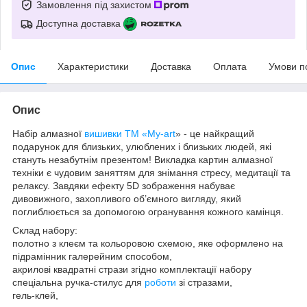
Замовлення під захистом
Доступна доставка
Опис
Характеристики
Доставка
Оплата
Умови п
Опис
Набір алмазної
вишивки
ТМ «My-art
» - це найкращий
подарунок для близьких, улюблених і близьких людей, які
стануть незабутнім презентом! Викладка картин алмазної
техніки є чудовим заняттям для знімання стресу, медитації та
релаксу. Завдяки ефекту 5D зображення набуває
дивовижного, захопливого об’ємного вигляду, який
поглиблюється за допомогою огранування кожного камінця.
Склад набору:
полотно з клеєм та кольоровою схемою, яке оформлено на
підрамінник галерейним способом,
акрилові квадратні стрази згідно комплектації набору
спеціальна ручка-стилус для
роботи
зі стразами,
гель-клей,