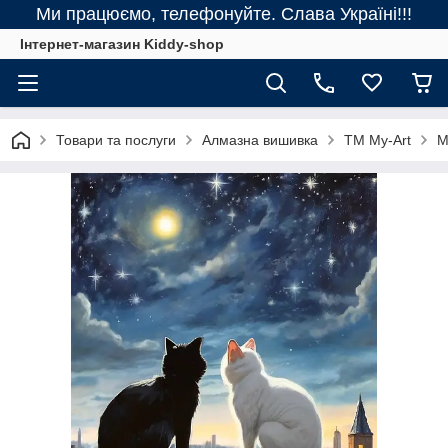
Ми працюємо, телефонуйте. Слава Україні!!!
Інтернет-магазин Kiddy-shop
Товари та послуги
Алмазна вишивка
ТМ My-Art
M