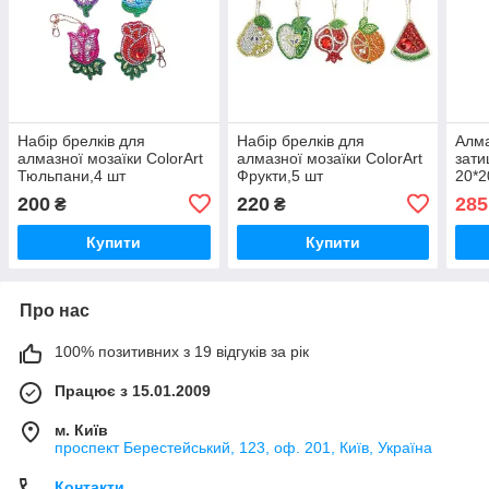
Набір брелків для
Набір брелків для
Алма
алмазної мозаїки ColorArt
алмазної мозаїки ColorArt
зати
Тюльпани,4 шт
Фрукти,5 шт
20*2
200
220
285
₴
₴
Купити
Купити
Про нас
100% позитивних з 19 відгуків за рік
Працює з 15.01.2009
м. Київ
проспект Берестейський, 123, оф. 201, Київ, Україна
Контакти