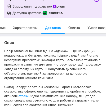
Замовлення під захистом
Доступна доставка
пис
Характеристики
Доставка
Оплата
Умови пове
Опис
Набір алмазної вишивки від ТМ «Ідейка» — це найкращий
подарунок для близьких, коханих і рідних людей, який стане
незабутнім презентом! Викладка картин алмазною технікою є
прекрасним заняттям для зняття стресу, медитації та релаксу.
Завдяки ефекту 5D картини набувають дивовижного
об'ємного вигляду, який зачаровується за допомогою
огранування кожного камінчика.
Склад набору: полотно з клейовим шаром і кольоровою
схемою, яке оформлене на підрамник галерейним способом,
акрилові
стрази
Згідно з комплектацією набору, пінцет для
страз, спеціальна ручка-стилус для роботи зі стразами, гель-
клей, лоток для сортування страз, інструкція.