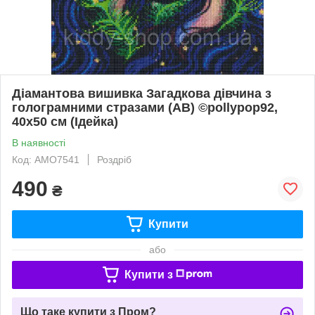
Діамантова вишивка Загадкова дівчина з
голограмними стразами (АВ) ©pollypop92,
40х50 см (Ідейка)
В наявності
Код: АМО7541
Роздріб
490
₴
Купити
або
Купити з
Що таке купити з Пром?