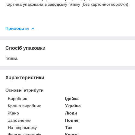
Картина упакована в заводську плівку (без картонної коробки)
Приховати
Спосіб упаковки
плівка
Характеристики
Основні атрибути
Виробник
Ідейка
Країна виробник
Україна
Жанр
Люди
Заповнення
Повне
На підрамнику
Так
Форма кристалів
Круглі