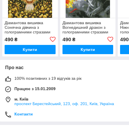
Діамантова вишивка
Діамантова вишивка
Діам
Сонячна дівчина з
Вогнедишний дракон з
Ніжн
голограмними стразами
голограмними стразами
голо
(АВ) ©yuji.rivera, 40х50 см
(AB) ©art_selena_ua,
(AB)
490
490
490
₴
₴
(Ідейка)
40х50 см (Ідейка)
Купити
Купити
Про нас
100% позитивних з 19 відгуків за рік
Працює з 15.01.2009
м. Київ
проспект Берестейський, 123, оф. 201, Київ, Україна
Контакти