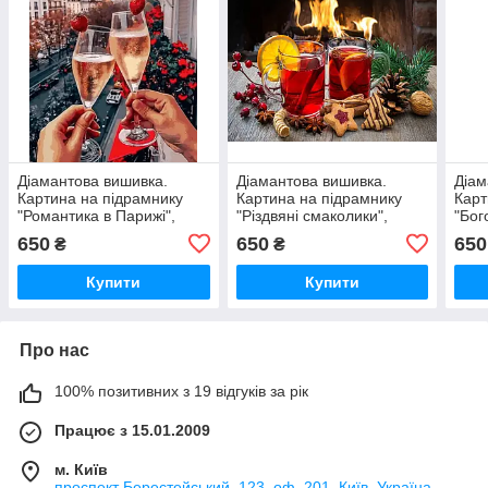
Діамантова вишивка.
Діамантова вишивка.
Діам
Картина на підрамнику
Картина на підрамнику
Карт
"Романтика в Парижі",
"Різдвяні смаколики",
"Бог
40х50см, квадратні стрази
40х50 см, квадратні
квад
650
650
650
₴
₴
стрази
Купити
Купити
Про нас
100% позитивних з 19 відгуків за рік
Працює з 15.01.2009
м. Київ
проспект Берестейський, 123, оф. 201, Київ, Україна