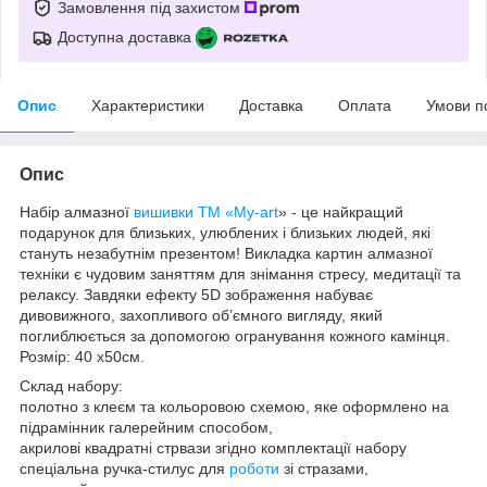
Замовлення під захистом
Доступна доставка
Опис
Характеристики
Доставка
Оплата
Умови п
Опис
Набір алмазної
вишивки
ТМ «My-art
» - це найкращий
подарунок для близьких, улюблених і близьких людей, які
стануть незабутнім презентом! Викладка картин алмазної
техніки є чудовим заняттям для знімання стресу, медитації та
релаксу. Завдяки ефекту 5D зображення набуває
дивовижного, захопливого об’ємного вигляду, який
поглиблюється за допомогою огранування кожного камінця.
Розмір: 40 x50см.
Склад набору:
полотно з клеєм та кольоровою схемою, яке оформлено на
підрамінник галерейним способом,
акрилові квадратні стрвази згідно комплектації набору
спеціальна ручка-стилус для
роботи
зі стразами,