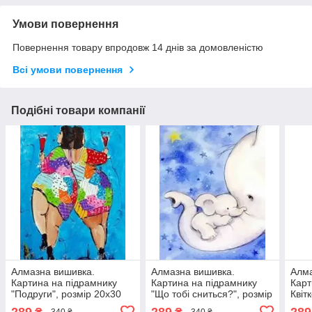
Умови повернення
Повернення товару впродовж 14 днів за домовленістю
Всі умови повернення
Подібні товари компанії
Алмазна вишивка.
Алмазна вишивка.
Алма
Картина на підрамнику
Картина на підрамнику
Карт
"Подруги", розмір 20х30
"Що тобі сниться?", розмір
Квіт
см
20х30 см
Fran
289
289
289