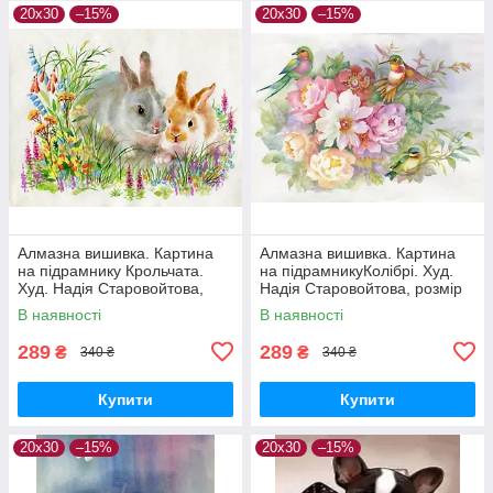
20х30
–15%
20х30
–15%
Алмазна вишивка. Картина
Алмазна вишивка. Картина
на підрамнику Крольчата.
на підрамникуКолібрі. Худ.
Худ. Надія Старовойтова,
Надія Старовойтова, розмір
розмір 20х30 см
20х30 см
В наявності
В наявності
289
289
₴
₴
340 ₴
340 ₴
Купити
Купити
20х30
–15%
20х30
–15%