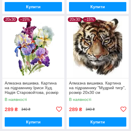
Купити
Купити
20х30
–15%
20х30
–15%
Алмазна вишивка. Картина
Алмазна вишивка. Картина
на підрамнику Іриси Худ.
на підрамнику "Мудрий тигр",
Надія Старовойтова, розмір
розмір 20х30 см
20х30 см
В наявності
В наявності
289
289
₴
₴
340 ₴
340 ₴
Купити
Купити