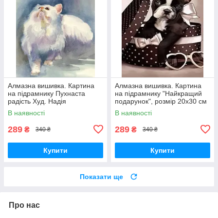
Алмазна вишивка. Картина
Алмазна вишивка. Картина
на підрамнику Пухнаста
на підрамнику "Найкращий
радість Худ. Надія
подарунок", розмір 20х30 см
Старовойтова, розмір 20х30
В наявності
В наявності
см
289
289
₴
₴
340 ₴
340 ₴
Купити
Купити
Показати ще
Про нас