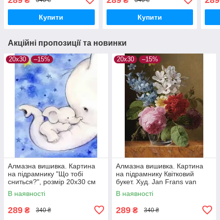
₴
₴
340 ₴
340 ₴
20х3
Купити
Купити
Акційні пропозиції та новинки
20х30
–15%
20х30
–15%
Алмазна вишивка. Картина
Алмазна вишивка. Картина
на підрамнику "Що тобі
на підрамнику Квітковий
сниться?", розмір 20х30 см
букет. Худ. Jan Frans van
Dael, розмір 20х30 см
В наявності
В наявності
289
289
₴
₴
340 ₴
340 ₴