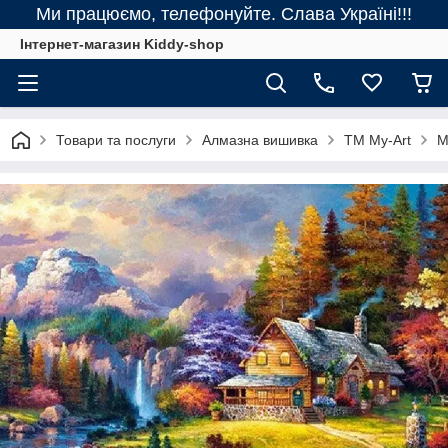
Ми працюємо, телефонуйте. Слава Україні!!!
Інтернет-магазин Kiddy-shop
Товари та послуги
Алмазна вишивка
ТМ My-Art
M