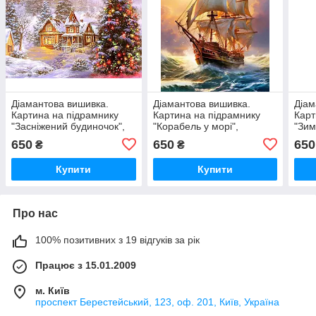
Діамантова вишивка.
Діамантова вишивка.
Діам
Картина на підрамнику
Картина на підрамнику
Карт
"Засніжений будиночок",
"Корабель у морі",
"Зим
40х50см, круглі стрази
40х50см, круглі стрази
круг
650
650
650
₴
₴
Купити
Купити
Про нас
100% позитивних з 19 відгуків за рік
Працює з 15.01.2009
м. Київ
проспект Берестейський, 123, оф. 201, Київ, Україна