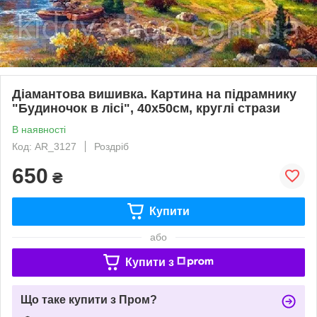
Діамантова вишивка. Картина на підрамнику
"Будиночок в лісі", 40х50см, круглі стрази
В наявності
Код: AR_3127
Роздріб
650
₴
Купити
або
Купити з
Що таке купити з Пром?