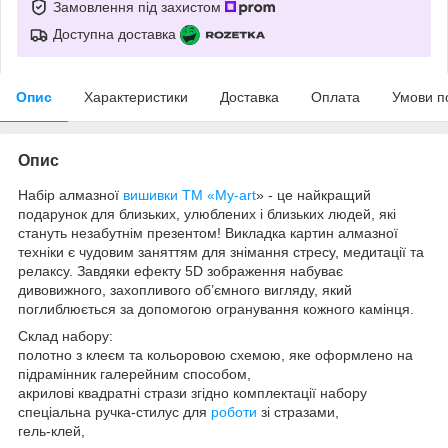
Замовлення під захистом
Доступна доставка
Опис
Характеристики
Доставка
Оплата
Умови п
Опис
Набір алмазної
вишивки
ТМ «My-art
» - це найкращий
подарунок для близьких, улюблених і близьких людей, які
стануть незабутнім презентом! Викладка картин алмазної
техніки є чудовим заняттям для знімання стресу, медитації та
релаксу. Завдяки ефекту 5D зображення набуває
дивовижного, захопливого об’ємного вигляду, який
поглиблюється за допомогою огранування кожного камінця.
Склад набору:
полотно з клеєм та кольоровою схемою, яке оформлено на
підрамінник галерейним способом,
акрилові квадратні стрази згідно комплектації набору
спеціальна ручка-стилус для
роботи
зі стразами,
гель-клей,