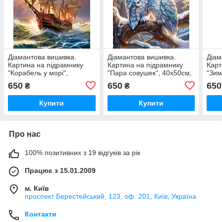
Діамантова вишивка.
Діамантова вишивка.
Діам
Картина на підрамнику
Картина на підрамнику
Карт
"Корабель у морі",
"Пара совушек", 40х50см,
"Зим
40х50см, круглі стрази
круглі стрази
круг
650
650
650
₴
₴
Купити
Купити
Про нас
100% позитивних з 19 відгуків за рік
Працює з 15.01.2009
м. Київ
проспект Берестейський, 123, оф. 201, Київ, Україна
Контакти