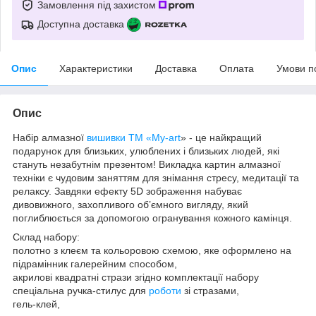
Замовлення під захистом
Доступна доставка
Опис
Характеристики
Доставка
Оплата
Умови п
Опис
Набір алмазної
вишивки
ТМ «My-art
» - це найкращий
подарунок для близьких, улюблених і близьких людей, які
стануть незабутнім презентом! Викладка картин алмазної
техніки є чудовим заняттям для знімання стресу, медитації та
релаксу. Завдяки ефекту 5D зображення набуває
дивовижного, захопливого об’ємного вигляду, який
поглиблюється за допомогою огранування кожного камінця.
Склад набору:
полотно з клеєм та кольоровою схемою, яке оформлено на
підрамінник галерейним способом,
акрилові квадратні стрази згідно комплектації набору
спеціальна ручка-стилус для
роботи
зі стразами,
гель-клей,