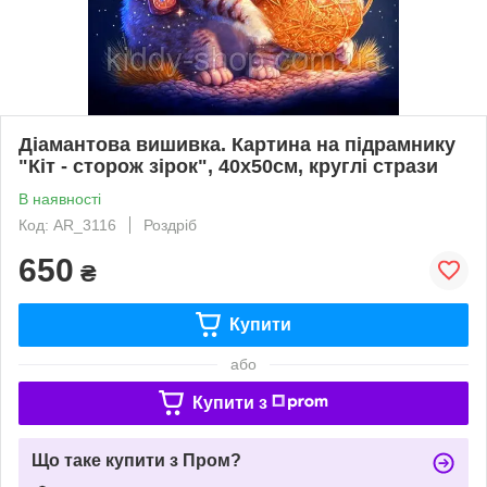
Діамантова вишивка. Картина на підрамнику
"Кіт - сторож зірок", 40х50см, круглі стрази
В наявності
Код: AR_3116
Роздріб
650
₴
Купити
або
Купити з
Що таке купити з Пром?