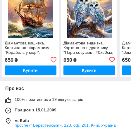
Діамантова вишивка.
Діамантова вишивка.
Діам
Картина на підрамнику
Картина на підрамнику
Карт
"Корабель у морі",
"Пара совушек", 40х50см,
"Зим
40х50см, круглі стрази
круглі стрази
круг
650
650
650
₴
₴
Купити
Купити
Про нас
100% позитивних з 19 відгуків за рік
Працює з 15.01.2009
м. Київ
проспект Берестейський, 123, оф. 201, Київ, Україна