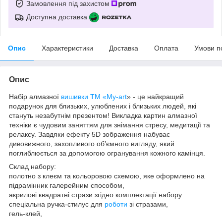
Замовлення під захистом
Доступна доставка
Опис
Характеристики
Доставка
Оплата
Умови п
Опис
Набір алмазної
вишивки
ТМ «My-art
» - це найкращий
подарунок для близьких, улюблених і близьких людей, які
стануть незабутнім презентом! Викладка картин алмазної
техніки є чудовим заняттям для знімання стресу, медитації та
релаксу. Завдяки ефекту 5D зображення набуває
дивовижного, захопливого об’ємного вигляду, який
поглиблюється за допомогою огранування кожного камінця.
Склад набору:
полотно з клеєм та кольоровою схемою, яке оформлено на
підрамінник галерейним способом,
акрилові квадратні стрази згідно комплектації набору
спеціальна ручка-стилус для
роботи
зі стразами,
гель-клей,