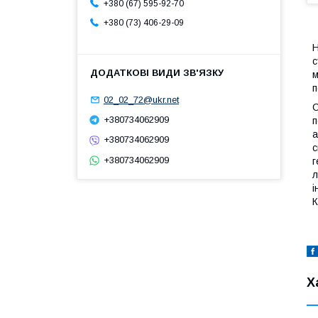
+380 (67) 595-92-70
+380 (73) 406-29-09
Н
с
м
п
02_02_72@ukr.net
С
+380734062909
п
а
+380734062909
с
+380734062909
г
л
і
К
Х