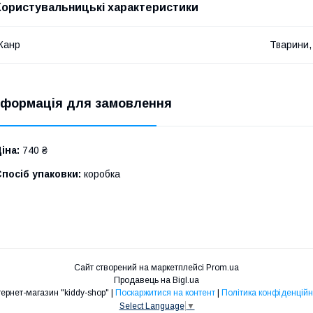
Користувальницькі характеристики
Жанр
Тварини,
нформація для замовлення
іна:
740 ₴
посіб упаковки:
коробка
Сайт створений на маркетплейсі
Prom.ua
Продавець на Bigl.ua
Интернет-магазин "kiddy-shop" |
Поскаржитися на контент
|
Політика конфіденційн
Select Language
▼