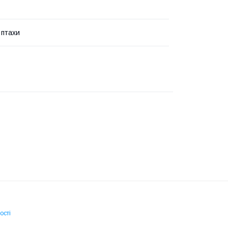
 птахи
ості