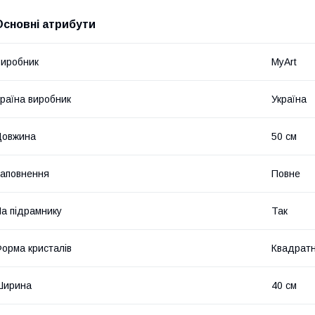
Основні атрибути
иробник
MyArt
раїна виробник
Україна
Довжина
50 см
аповнення
Повне
а підрамнику
Так
орма кристалів
Квадратн
Ширина
40 см