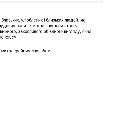
близьких, улюблених і близьких людей, які
 чудовим заняттям для знімання стресу,
ижного, захопливого об’ємного вигляду, який
40 x50см.
ник галерейним способом,