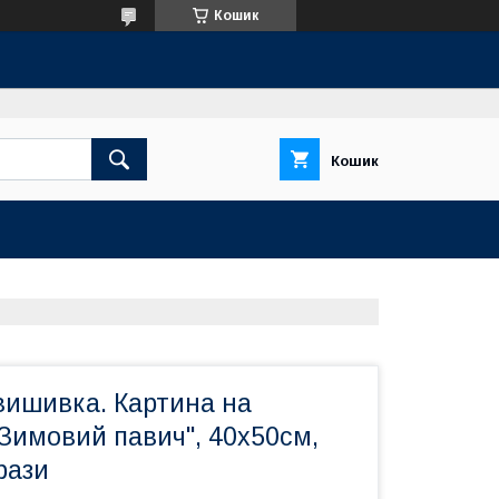
Кошик
Кошик
вишивка. Картина на
Зимовий павич", 40х50см,
рази