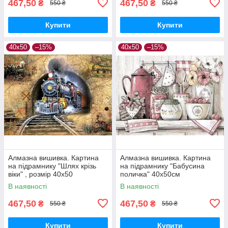
467,50
467,50
₴
₴
550 ₴
550 ₴
Купити
Купити
40х50
–15%
40х50
–15%
Алмазна вишивка. Картина
Алмазна вишивка. Картина
на підрамнику "Шлях крізь
на підрамнику "Бабусина
віки" , розмір 40х50
поличка" 40x50см
В наявності
В наявності
467,50
467,50
₴
₴
550 ₴
550 ₴
Купити
Купити