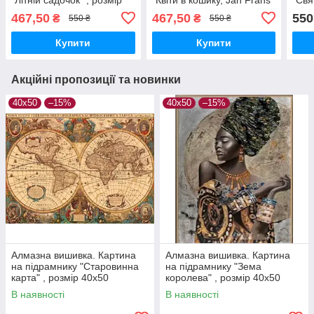
40х50
van Dael" , розмір 40х50см
40х
467,50
467,50
550
₴
₴
550 ₴
550 ₴
Купити
Купити
Акційні пропозиції та новинки
40х50
–15%
40х50
–15%
Алмазна вишивка. Картина
Алмазна вишивка. Картина
на підрамнику "Старовинна
на підрамнику "Зема
карта" , розмір 40х50
королева" , розмір 40х50
В наявності
В наявності