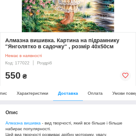
Алмазна вишивка. Картина на підрамнику
"Янголятко в садочку" , розмір 40х50см
Немає в наявності
Код: 177022
Роздріб
550
₴
пис
Характеристики
Доставка
Оплата
Умови пове
Опис
Алмазна вишивка
- вид творчості, який все більше і більше
набирає популярності.
Цей вид творчості розвиває дрібну моторику, увагу,