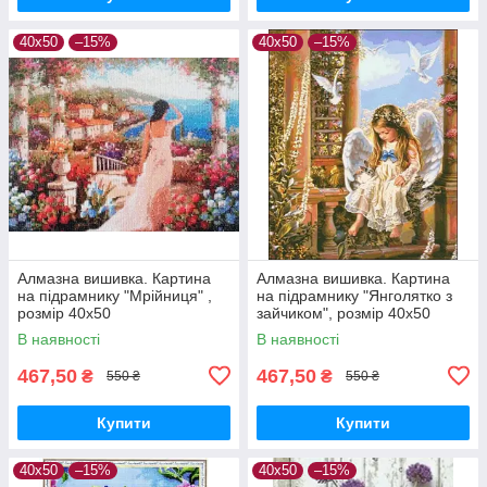
40х50
–15%
40х50
–15%
Алмазна вишивка. Картина
Алмазна вишивка. Картина
на підрамнику "Мрійниця" ,
на підрамнику "Янголятко з
розмір 40х50
зайчиком", розмір 40х50
В наявності
В наявності
467,50
467,50
₴
₴
550 ₴
550 ₴
Купити
Купити
40х50
–15%
40х50
–15%