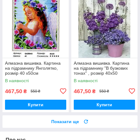
Алмазна вишивка. Картина
Алмазна вишивка. Картина
на підрамнику Янголятко,
на підрамнику "В бузкових
розмір 40 x50см
тонах" , розмір 40х50
В наявності
В наявності
467,50
467,50
₴
₴
550 ₴
550 ₴
Купити
Купити
Показати ще
Про нас