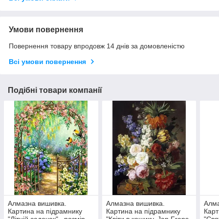
Умови повернення
Повернення товару впродовж 14 днів за домовленістю
Всі умови повернення
Подібні товари компанії
Алмазна вишивка.
Алмазна вишивка.
Алма
Картина на підрамнику
Картина на підрамнику
Карт
"Літній садочок" , розмір
"Квіти в кошику, Jan Frans
"Свя