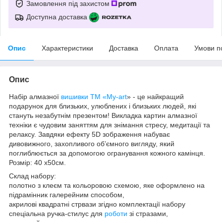
Замовлення під захистом
Доступна доставка
Опис
Характеристики
Доставка
Оплата
Умови п
Опис
Набір алмазної
вишивки
ТМ «My-art
» - це найкращий
подарунок для близьких, улюблених і близьких людей, які
стануть незабутнім презентом! Викладка картин алмазної
техніки є чудовим заняттям для знімання стресу, медитації та
релаксу. Завдяки ефекту 5D зображення набуває
дивовижного, захопливого об’ємного вигляду, який
поглиблюється за допомогою огранування кожного камінця.
Розмір: 40 x50см.
Склад набору:
полотно з клеєм та кольоровою схемою, яке оформлено на
підрамінник галерейним способом,
акрилові квадратні стрвази згідно комплектації набору
спеціальна ручка-стилус для
роботи
зі стразами,