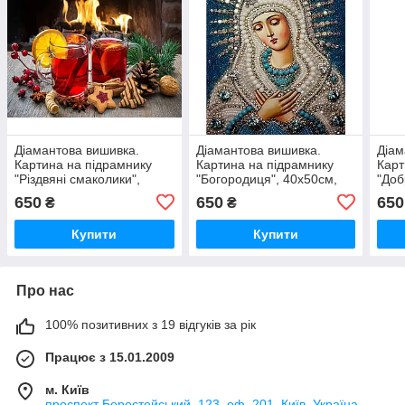
Діамантова вишивка.
Діамантова вишивка.
Діам
Картина на підрамнику
Картина на підрамнику
Карт
"Різдвяні смаколики",
"Богородиця", 40х50см,
"Доб
40х50 см, квадратні
квадратні стрази
40х5
650
650
650
₴
₴
стрази
Купити
Купити
Про нас
100% позитивних з 19 відгуків за рік
Працює з 15.01.2009
м. Київ
проспект Берестейський, 123, оф. 201, Київ, Україна