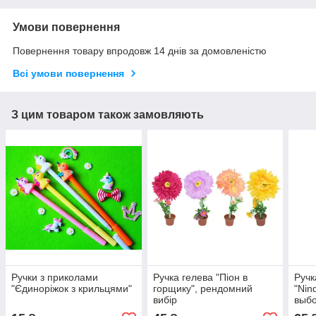
Умови повернення
Повернення товару впродовж 14 днів за домовленістю
Всі умови повернення
З цим товаром також замовляють
Ручки з приколами
Ручка гелева "Піон в
Ручк
"Єдиноріжок з крильцями"
горщику", рендомний
"Nin
вибір
выб