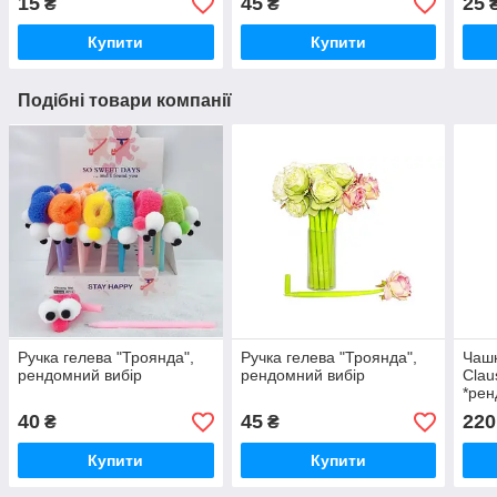
15
45
25
₴
₴
Купити
Купити
Подібні товари компанії
Ручка гелева "Троянда",
Ручка гелева "Троянда",
Чашк
рендомний вибір
рендомний вибір
Clau
*рен
40
45
220
₴
₴
Купити
Купити