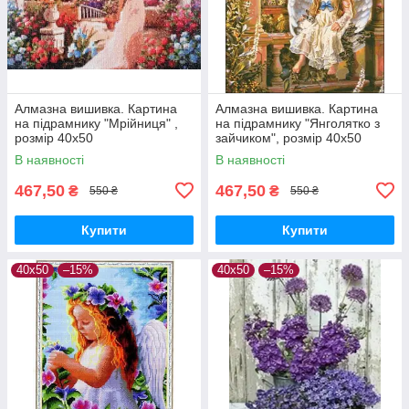
Алмазна вишивка. Картина
Алмазна вишивка. Картина
на підрамнику "Мрійниця" ,
на підрамнику "Янголятко з
розмір 40х50
зайчиком", розмір 40х50
В наявності
В наявності
467,50
467,50
₴
₴
550 ₴
550 ₴
Купити
Купити
40х50
–15%
40х50
–15%