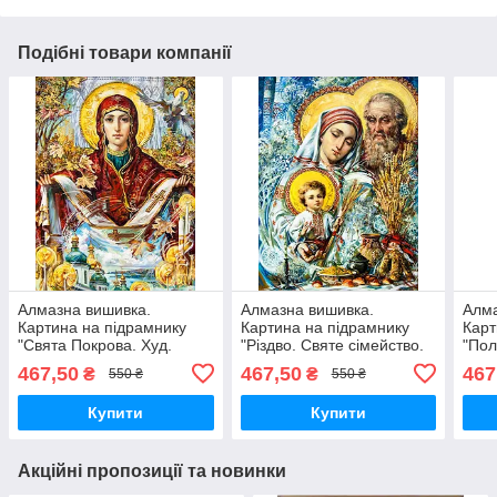
Подібні товари компанії
Алмазна вишивка.
Алмазна вишивка.
Алма
Картина на підрамнику
Картина на підрамнику
Карт
"Свята Покрова. Худ.
"Різдво. Святе сімейство.
"Пол
Охапкін" , розмір 40х50см
Худ. Охапкін" , розмір
Vinc
467,50
467,50
467
₴
₴
550 ₴
550 ₴
40х50см
40х
Купити
Купити
Акційні пропозиції та новинки