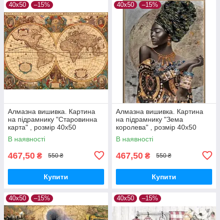
40х50
–15%
40х50
–15%
Алмазна вишивка. Картина
Алмазна вишивка. Картина
на підрамнику "Старовинна
на підрамнику "Зема
карта" , розмір 40х50
королева" , розмір 40х50
В наявності
В наявності
467,50
467,50
₴
₴
550 ₴
550 ₴
Купити
Купити
40х50
–15%
40х50
–15%