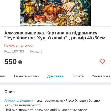
Алмазна вишивка. Картина на підрамнику
"Ісус Христос. Худ. Охапкін" , розмір 40х50см
Немає в наявності
Код: 189783
Роздріб
550
₴
пис
Характеристики
Доставка
Оплата
Умови пове
Опис
Алмазна вишивка
- вид творчості, який все більше і більше
набирає популярності.
Цей вид творчості розвиває дрібну моторику, увагу,