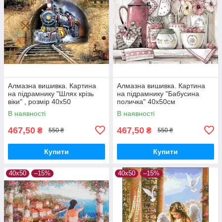
Алмазна вишивка. Картина
Алмазна вишивка. Картина
на підрамнику "Шлях крізь
на підрамнику "Бабусина
віки" , розмір 40х50
поличка" 40x50см
В наявності
В наявності
467,50
467,50
₴
₴
550 ₴
550 ₴
Купити
Купити
40х50
–15%
40х50
–15%