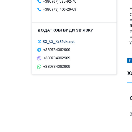
+380 (67) 595-92-70
Н
+380 (73) 406-29-09
с
м
я
с
с
02_02_72@ukr.net
у
+380734062909
+380734062909
+380734062909
Х
В