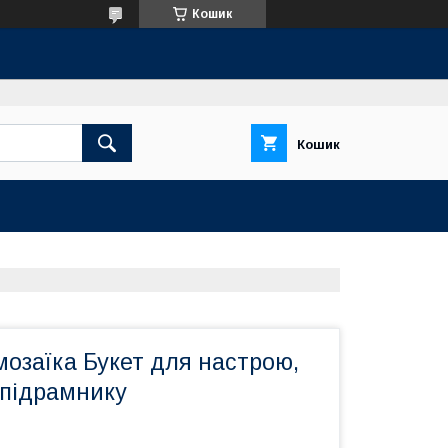
Кошик
Кошик
озаїка Букет для настрою,
 підрамнику