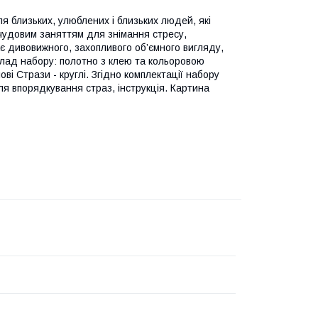
 близьких, улюблених і близьких людей, які
 чудовим заняттям для знімання стресу,
є дивовижного, захопливого об’ємного вигляду,
лад набору: полотно з клею та кольоровою
і Стрази - круглі. Згідно комплектації набору
ля впорядкування страз, інструкція. Картина