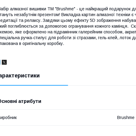
абір алмазної вишивки ТМ "Brushme" - це найкращий подарунок для
тануть незабутнім презентом! Викладка картин алмазної техніки є
едитації та релаксу. Завдяки цьому ефекту 5D зображення набува
кий поглиблюється за допомогою огранування кожного камінця. Ск
хемою, яке оформлено на підрамінник галерейним способом, акрилов
пеціальна ручка-стилус для роботи зі стразами, гель-клей, лоток д
пакована в оригінальну коробку.
арактеристики
Основні атрибути
иробник
Brushme