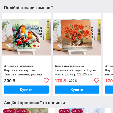
Подібні товари компанії
Алмазна вишивка.
Алмазна вишивка.
Алма
Картина на картоні
Картина на картоні Букет
Карт
Зимова калина, розмір
маків, розмір 21х25 см
піво
21х25 см
200
170
170
₴
₴
200 ₴
Купити
Купити
Акційні пропозиції та новинки
21х25
–15%
21х25
–15%