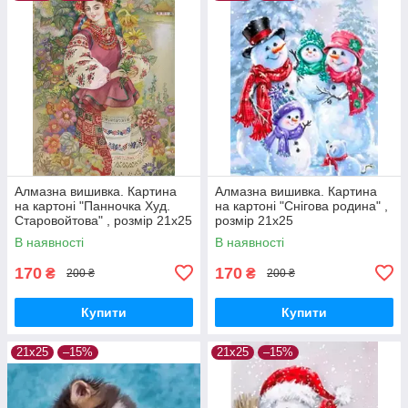
Алмазна вишивка. Картина
Алмазна вишивка. Картина
на картоні "Панночка Худ.
на картоні "Снігова родина" ,
Старовойтова" , розмір 21х25
розмір 21х25
В наявності
В наявності
170
170
₴
₴
200 ₴
200 ₴
Купити
Купити
21х25
–15%
21х25
–15%