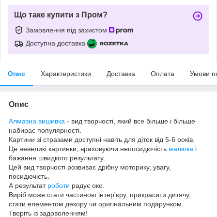
Що таке купити з Пром?
Замовлення під захистом
Доступна доставка
Опис
Характеристики
Доставка
Оплата
Умови п
Опис
Алмазна вишивка
- вид творчості, який все більше і більше
набирає популярності.
Картини зі стразами доступні навіть для діток від 5-6 років.
Це невеликі картинки, враховуючи непосидючість
малюка
і
бажання швидкого результату.
Цей вид творчості розвиває дрібну моторику, увагу,
посидючість.
А результат
роботи
радує око.
Виріб може стати частиною інтер'єру, прикрасити дитячу,
стати елементом декору чи оригінальним подарунком.
Творіть із задоволенням!