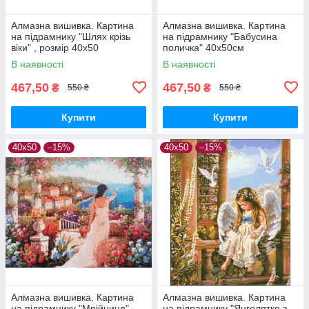
Алмазна вишивка. Картина
Алмазна вишивка. Картина
на підрамнику "Шлях крізь
на підрамнику "Бабусина
віки" , розмір 40х50
поличка" 40x50см
В наявності
В наявності
467,50
467,50
₴
₴
550 ₴
550 ₴
Купити
Купити
40х50
–15%
40х50
–15%
Алмазна вишивка. Картина
Алмазна вишивка. Картина
на підрамнику "Мрійниця" ,
на підрамнику "Янголятко з