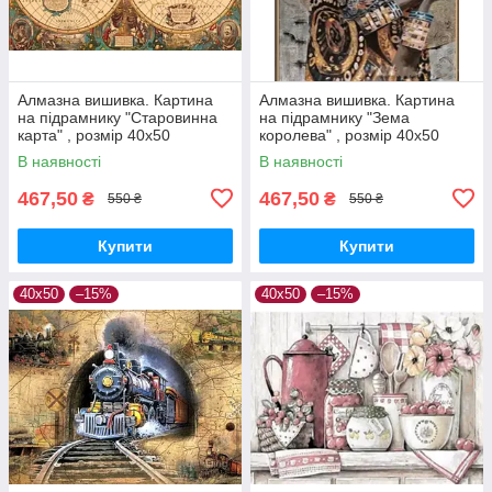
Алмазна вишивка. Картина
Алмазна вишивка. Картина
на підрамнику "Старовинна
на підрамнику "Зема
карта" , розмір 40х50
королева" , розмір 40х50
В наявності
В наявності
467,50
467,50
₴
₴
550 ₴
550 ₴
Купити
Купити
40х50
–15%
40х50
–15%