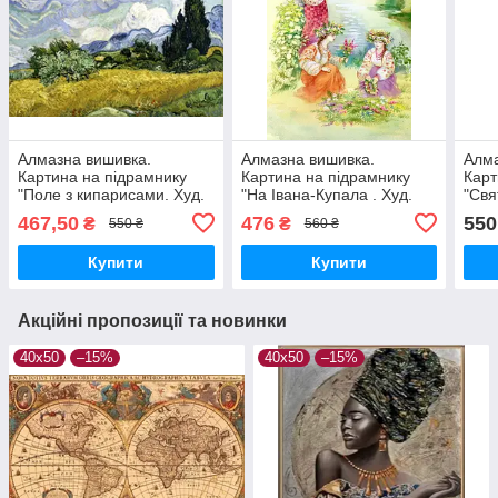
Алмазна вишивка.
Алмазна вишивка.
Алма
Картина на підрамнику
Картина на підрамнику
Карт
"Поле з кипарисами. Худ.
"На Івана-Купала . Худ.
"Свя
Vincent van Gogh" , розмір
Старовойтова" , розмір
40х
467,50
476
550
₴
₴
550 ₴
560 ₴
40х50см
40х50см
Купити
Купити
Акційні пропозиції та новинки
40х50
–15%
40х50
–15%