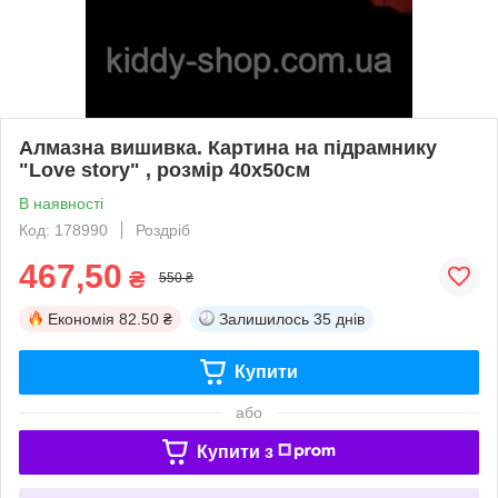
Алмазна вишивка. Картина на підрамнику
"Love story" , розмір 40х50см
В наявності
Код: 178990
Роздріб
467,50
₴
550 ₴
Економія
82.50 ₴
Залишилось
35 днів
Купити
або
Купити з