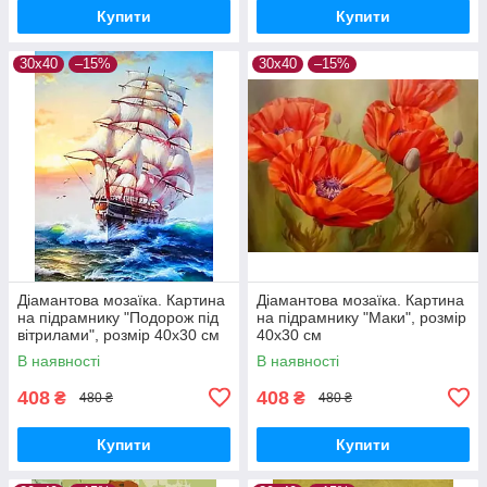
Купити
Купити
30х40
–15%
30х40
–15%
Діамантова мозаїка. Картина
Діамантова мозаїка. Картина
на підрамнику "Подорож під
на підрамнику "Маки", розмір
вітрилами", розмір 40х30 см
40х30 см
В наявності
В наявності
408
408
₴
₴
480 ₴
480 ₴
Купити
Купити