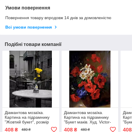
Умови повернення
Повернення товару впродовж 14 днів за домовленістю
Всі умови повернення
Подібні товари компанії
Діамантова мозаїка.
Діамантова мозаїка.
Діам
Картина на підрамнику
Картина на підрамнику
Карт
"Жовтий букет", розмір
"Букет маків. Худ. Victor-
"Бук
40х30 см
Leopold Berthier", розмір
40х3
408
408
408
₴
₴
480 ₴
480 ₴
40х30 см