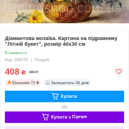
Діамантова мозаїка. Картина на підрамнику
"Літній букет", розмір 40х30 см
В наявності
Код: 189270
Роздріб
408
₴
480 ₴
Економія
72 ₴
Залишилось
36 днів
Купити
або
Купити з