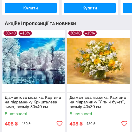
Купити
Купити
Акційні пропозиції та новинки
30х40
–15%
30х40
–15%
Діамантова мозаїка. Картина
Діамантова мозаїка. Картина
на підрамнику Кришталева
на підрамнику "Літній букет",
зима, розмір 30х40 см
розмір 40х30 см
В наявності
В наявності
408
408
₴
₴
480 ₴
480 ₴