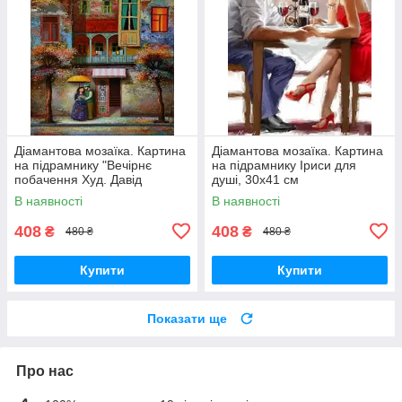
Діамантова мозаїка. Картина
Діамантова мозаїка. Картина
на підрамнику "Вечірнє
на підрамнику Іриси для
побачення Худ. Давід
душі, 30х41 см
Мартіашвілі ", розмір 40х30
В наявності
В наявності
см
408
408
₴
₴
480 ₴
480 ₴
Купити
Купити
Показати ще
Про нас