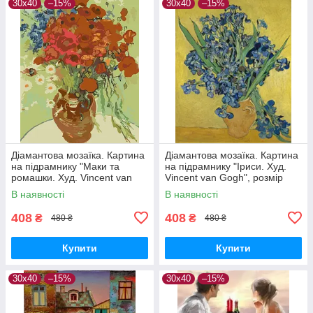
30х40
–15%
30х40
–15%
Діамантова мозаїка. Картина
Діамантова мозаїка. Картина
на підрамнику "Маки та
на підрамнику "Іриси. Худ.
ромашки. Худ. Vincent van
Vincent van Gogh", розмір
Gogh", розмір 40х30 см
40х30 см
В наявності
В наявності
408
408
₴
₴
480 ₴
480 ₴
Купити
Купити
30х40
–15%
30х40
–15%