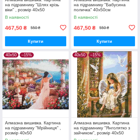
на підрамнику "Шлях крізь
на підрамнику "Бабусина
віки" , розмір 40х50
поличка" 40x50см
В наявності
В наявності
467,50
467,50
₴
₴
550 ₴
550 ₴
Купити
Купити
40х50
–15%
40х50
–15%
Алмазна вишивка. Картина
Алмазна вишивка. Картина
на підрамнику "Мрійниця" ,
на підрамнику "Янголятко з
розмір 40х50
зайчиком", розмір 40х50