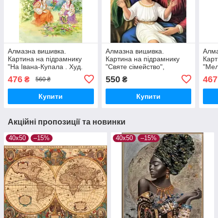
Алмазна вишивка.
Алмазна вишивка.
Алма
Картина на підрамнику
Картина на підрамнику
Карт
"На Івана-Купала . Худ.
"Святе сімейство",
"Мел
Старовойтова" , розмір
40х50см
40х
476
550
467
₴
₴
560 ₴
40х50см
Купити
Купити
Акційні пропозиції та новинки
40х50
–15%
40х50
–15%