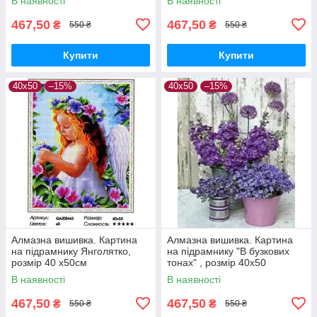
В наявності
В наявності
467,50
467,50
₴
₴
550 ₴
550 ₴
Купити
Купити
40х50
–15%
40х50
–15%
Алмазна вишивка. Картина
Алмазна вишивка. Картина
на підрамнику Янголятко,
на підрамнику "В бузкових
розмір 40 x50см
тонах" , розмір 40х50
В наявності
В наявності
467,50
467,50
₴
₴
550 ₴
550 ₴