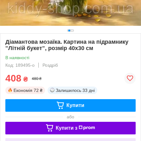
Діамантова мозаїка. Картина на підрамнику
"Літній букет", розмір 40х30 см
В наявності
Код: 189495-о
Роздріб
408
₴
480 ₴
Економія
72 ₴
Залишилось
33 дні
Купити
або
Купити з