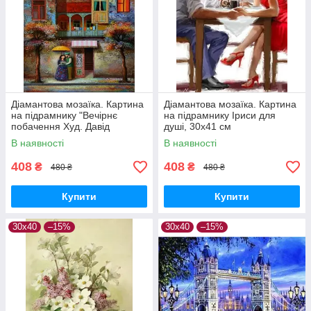
Діамантова мозаїка. Картина
Діамантова мозаїка. Картина
на підрамнику "Вечірнє
на підрамнику Іриси для
побачення Худ. Давід
душі, 30х41 см
Мартіашвілі ", розмір 40х30
В наявності
В наявності
см
408
408
₴
₴
480 ₴
480 ₴
Купити
Купити
30х40
–15%
30х40
–15%