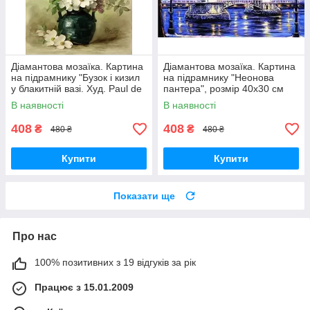
Діамантова мозаїка. Картина
Діамантова мозаїка. Картина
на підрамнику "Бузок і кизил
на підрамнику "Неонова
у блакитній вазі. Худ. Paul de
пантера", розмір 40х30 см
Longpre", розмір 40х30 см
В наявності
В наявності
408
408
₴
₴
480 ₴
480 ₴
Купити
Купити
Показати ще
Про нас
100% позитивних з 19 відгуків за рік
Працює з 15.01.2009