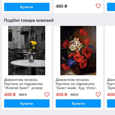
480
₴
Купити
Подібні товари компанії
Діамантова мозаїка.
Діамантова мозаїка.
Діам
Картина на підрамнику
Картина на підрамнику
Карт
"Жовтий букет", розмір
"Букет маків. Худ. Victor-
"Бук
40х30 см
Leopold Berthier", розмір
40х3
408
408
408
₴
₴
480 ₴
480 ₴
40х30 см
Купити
Купити