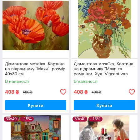
Діамантова мозаїка. Картина
Діамантова мозаїка. Картина
на підрамнику "Маки", розмір
на підрамнику "Маки та
40х30 см
ромашки. Худ. Vincent van
Gogh", розмір 40х30 см
В наявності
В наявності
408
408
₴
₴
480 ₴
480 ₴
Купити
Купити
30х40
–15%
30х40
–15%