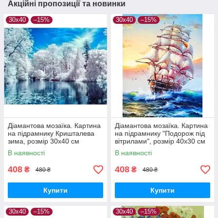
Акційні пропозиції та новинки
30х40
–15%
30х40
–15%
Діамантова мозаїка. Картина
Діамантова мозаїка. Картина
на підрамнику Кришталева
на підрамнику "Подорож під
зима, розмір 30х40 см
вітрилами", розмір 40х30 см
В наявності
В наявності
408
408
₴
₴
480 ₴
480 ₴
Купити
Купити
30х40
–15%
30х40
–15%