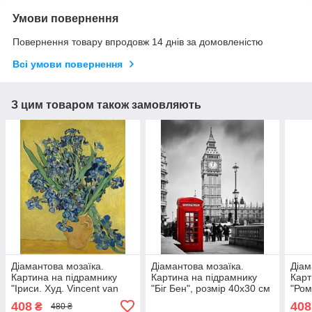
Умови повернення
Повернення товару впродовж 14 днів за домовленістю
Всі умови повернення
З цим товаром також замовляють
Діамантова мозаїка.
Діамантова мозаїка.
Діам
Картина на підрамнику
Картина на підрамнику
Карт
"Іриси. Худ. Vincent van
"Біг Бен", розмір 40х30 см
"Ром
Gogh", розмір 40х30 см
воло
408
408
₴
480 ₴
Long