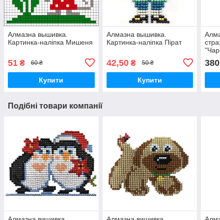
Алмазна вышивка.
Алмазна вышивка.
Алма
Картинка-наліпка Мишеня
Картинка-наліпка Пірат
стра
"Чар
51
42,50
380
₴
₴
60 ₴
50 ₴
Купити
Купити
Подібні товари компанії
Алмазна вишивка.
Алмазна вишивка.
Алма