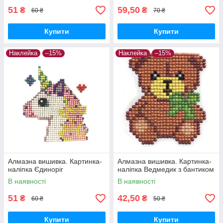
51
59,50
₴
₴
60 ₴
70 ₴
Купити
Купити
Наклейка
–15%
Наклейка
–15%
Алмазна вишивка. Картинка-
Алмазна вишивка. Картинка-
наліпка Єдиноріг
наліпка Ведмедик з бантиком
В наявності
В наявності
51
42,50
₴
₴
60 ₴
50 ₴
Купити
Купити