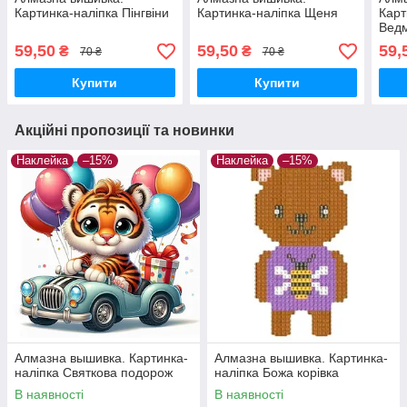
Картинка-наліпка Пінгвіни
Картинка-наліпка Щеня
Карт
Вед
59,50
59,50
59,
₴
₴
70 ₴
70 ₴
Купити
Купити
Акційні пропозиції та новинки
Наклейка
–15%
Наклейка
–15%
Алмазна вышивка. Картинка-
Алмазна вышивка. Картинка-
наліпка Святкова подорож
наліпка Божа корівка
В наявності
В наявності