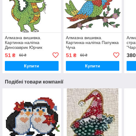
Алмазна вишивка.
Алмазна вишивка.
Алма
Картинка-наліпка
Картинка-наліпка Папужка
стра
Динозаврик Юрчик
Чуча
"Чар
51
51
380
₴
₴
60 ₴
60 ₴
Купити
Купити
Подібні товари компанії