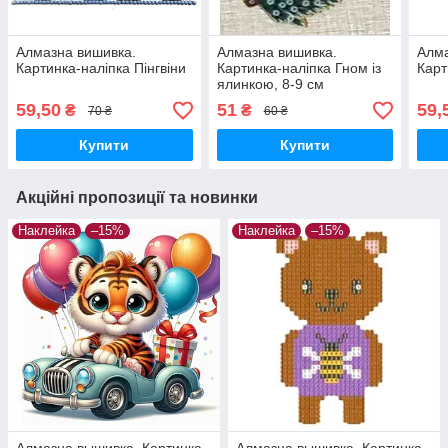
Алмазна вишивка.
Алмазна вишивка.
Алма
Картинка-наліпка Пінгвіни
Картинка-наліпка Гном із
Карт
ялинкою, 8-9 см
59,50
51
59,
₴
₴
70 ₴
60 ₴
Купити
Купити
Акційні пропозиції та новинки
Наклейка
–15%
Наклейка
–15%