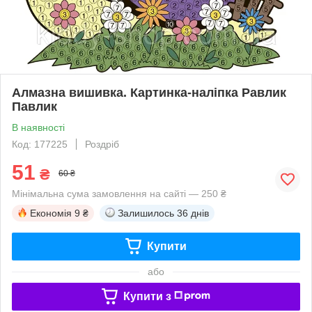
Алмазна вишивка. Картинка-наліпка Равлик
Павлик
В наявності
Код: 177225
Роздріб
51
₴
60 ₴
Мінімальна сума замовлення на сайті — 250 ₴
Економія
9 ₴
Залишилось
36 днів
Купити
або
Купити з