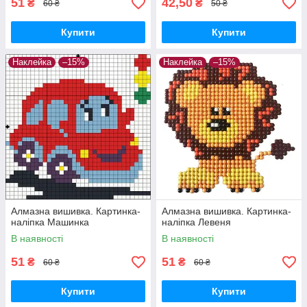
51
42,50
₴
₴
60 ₴
50 ₴
Купити
Купити
Наклейка
–15%
Наклейка
–15%
Алмазна вишивка. Картинка-
Алмазна вишивка. Картинка-
наліпка Машинка
наліпка Левеня
В наявності
В наявності
51
51
₴
₴
60 ₴
60 ₴
Купити
Купити