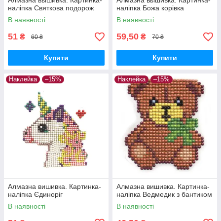
Алмазна вышивка. Картинка-
Алмазна вышивка. Картинка-
наліпка Святкова подорож
наліпка Божа корівка
В наявності
В наявності
51
59,50
₴
₴
60 ₴
70 ₴
Купити
Купити
Наклейка
–15%
Наклейка
–15%
Алмазна вишивка. Картинка-
Алмазна вишивка. Картинка-
наліпка Єдиноріг
наліпка Ведмедик з бантиком
В наявності
В наявності