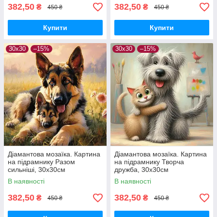
382,50
382,50
₴
₴
450 ₴
450 ₴
Купити
Купити
30x30
–15%
30x30
–15%
Діамантова мозаїка. Картина
Діамантова мозаїка. Картина
на підрамнику Разом
на підрамнику Творча
сильніші, 30х30см
дружба, 30х30см
В наявності
В наявності
382,50
382,50
₴
₴
450 ₴
450 ₴