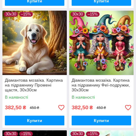
Купити
Купити
30x30
–15%
30x30
–15%
Діамантова мозаїка. Картина
Діамантова мозаїка. Картина
на підрамнику Промені
на підрамнику Феї-подружки,
щастя, 30х30см
30х30см
В наявності
В наявності
382,50
382,50
₴
₴
450 ₴
450 ₴
Купити
Купити
30x30
–15%
30x30
–15%