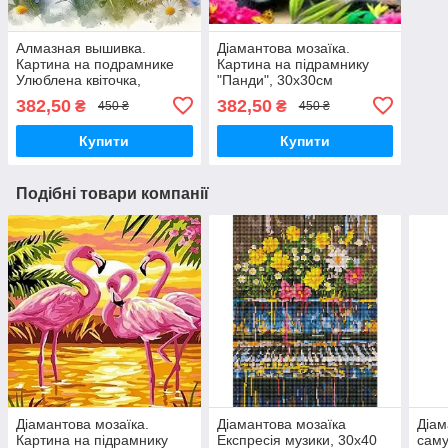
Алмазная вышивка.
Діамантова мозаїка.
Картина на подрамнике
Картина на підрамнику
Улюблена квіточка,
"Панди", 30х30см
30х30см
382,50
382,50
₴
₴
450 ₴
450 ₴
Купити
Купити
Подібні товари компанії
Діамантова мозаїка.
Діамантова мозаїка
Діам
Картина на підрамнику
Експресія музики, 30х40
саму