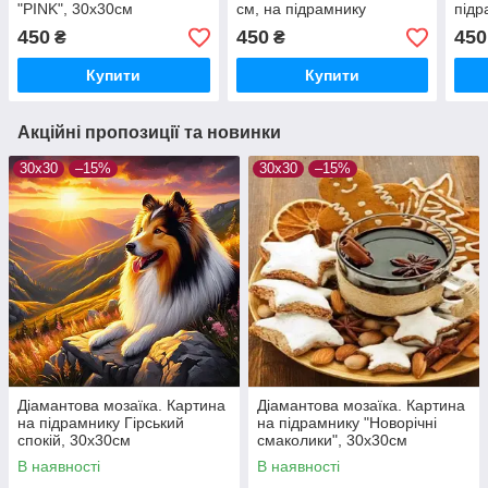
"PINK", 30х30см
см, на підрамнику
підр
450
450
450
₴
₴
Купити
Купити
Акційні пропозиції та новинки
30x30
–15%
30x30
–15%
Діамантова мозаїка. Картина
Діамантова мозаїка. Картина
на підрамнику Гірський
на підрамнику "Новорічні
спокій, 30х30см
смаколики", 30х30см
В наявності
В наявності