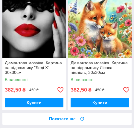
Діамантова мозаїка. Картина
Діамантова мозаїка. Картина
на підрамнику "Леді Х",
на підрамнику Лісова
30х30см
ніжність, 30х30см
В наявності
В наявності
382,50
382,50
₴
₴
450 ₴
450 ₴
Купити
Купити
Показати ще