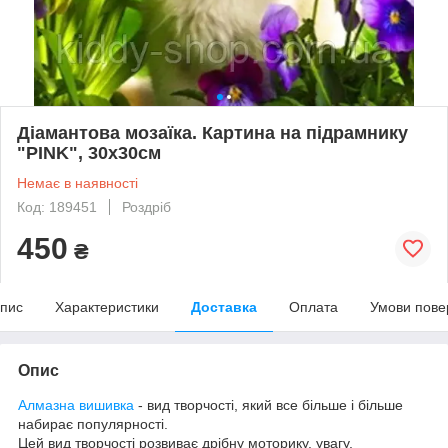
Діамантова мозаїка. Картина на підрамнику
"PINK", 30х30см
Немає в наявності
Код: 189451
Роздріб
450
₴
пис
Характеристики
Доставка
Оплата
Умови пове
Опис
Алмазна вишивка
- вид творчості, який все більше і більше
набирає популярності.
Цей вид творчості розвиває дрібну моторику, увагу,