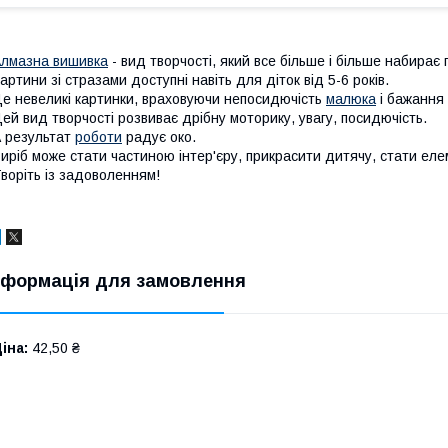
лмазна вишивка
- вид творчості, який все більше і більше набирає 
артини зі стразами доступні навіть для діток від 5-6 років.
е невеликі картинки, враховуючи непосидючість
малюка
і бажання 
ей вид творчості розвиває дрібну моторику, увагу, посидючість.
 результат
роботи
радує око.
иріб може стати частиною інтер'єру, прикрасити дитячу, стати ел
воріть із задоволенням!
нформація для замовлення
іна:
42,50 ₴