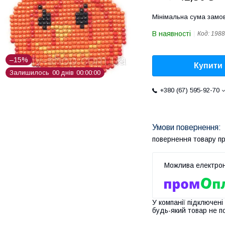
Мінімальна сума замов
В наявності
Код:
1988
–15%
Купити
Залишилось
0
0
днів
0
0
0
0
0
0
+380 (67) 595-92-70
повернення товару п
У компанії підключені
будь-який товар не п