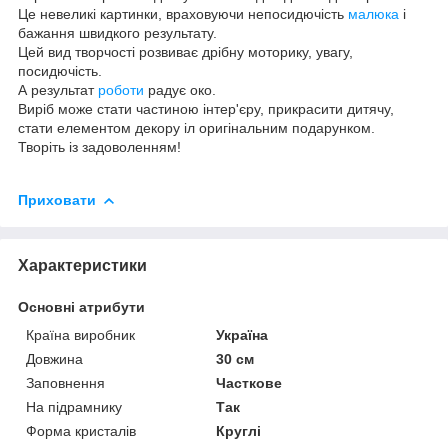
Це невеликі картинки, враховуючи непосидючість
малюка
і
бажання швидкого результату.
Цей вид творчості розвиває дрібну моторику, увагу,
посидючість.
А результат
роботи
радує око.
Виріб може стати частиною інтер'єру, прикрасити дитячу,
стати елементом декору іл оригінальним подарунком.
Творіть із задоволенням!
Приховати
Характеристики
Основні атрибути
Країна виробник
Україна
Довжина
30 см
Заповнення
Часткове
На підрамнику
Так
Форма кристалів
Круглі