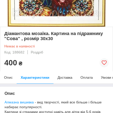
Діамантова мозаїка. Картина на підрамнику
"Сова" , розмір 30х30
Немає в наявності
Код: 188682
Роздріб
400
₴
Опис
Характеристики
Доставка
Оплата
Умови 
Опис
Алмазна вишивка
- вид творчості, який все більше і більше
набирає популярності.
Картини зі стразами доступні навіть для діток від 5-6 років.