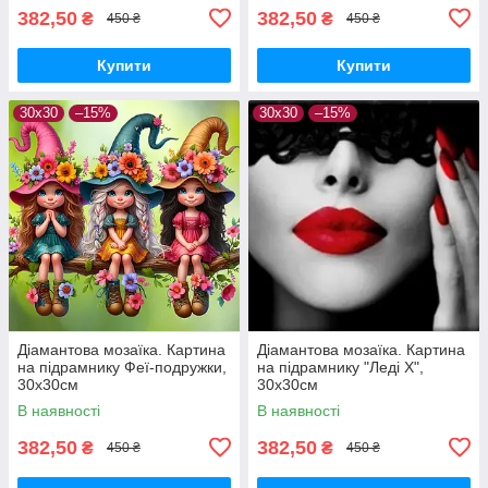
382,50
382,50
₴
₴
450 ₴
450 ₴
Купити
Купити
30x30
–15%
30x30
–15%
Діамантова мозаїка. Картина
Діамантова мозаїка. Картина
на підрамнику Феї-подружки,
на підрамнику "Леді Х",
30х30см
30х30см
В наявності
В наявності
382,50
382,50
₴
₴
450 ₴
450 ₴