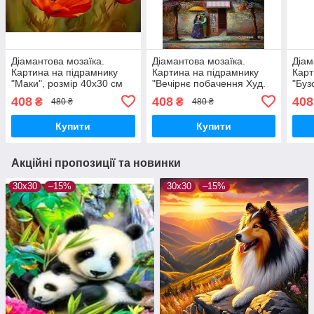
Діамантова мозаїка.
Діамантова мозаїка.
Діам
Картина на підрамнику
Картина на підрамнику
Карт
"Маки", розмір 40х30 см
"Вечірнє побачення Худ.
"Буз
Давід Мартіашвілі ", розмір
вазі
408
408
408
₴
₴
480 ₴
480 ₴
40х30 см
Long
Купити
Купити
Акційні пропозиції та новинки
30x30
–15%
30x30
–15%