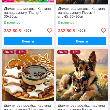
Діамантова мозаїка. Картина
Діамантова мозаїка. Картина
на підрамнику "Панди",
на підрамнику Гірський
30х30см
спокій, 30х30см
В наявності
В наявності
382,50
382,50
₴
₴
450 ₴
450 ₴
Купити
Купити
30x30
–15%
30x30
–15%
Діамантова мозаїка. Картина
Діамантова мозаїка. Картина
на підрамнику "Новорічні
на підрамнику Разом